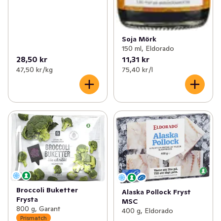
Soja Mörk
150 ml, Eldorado
28,50 kr
11,31 kr
47,50 kr /kg
75,40 kr /l
Broccoli Buketter
Alaska Pollock Fryst
Frysta
MSC
800 g, Garant
400 g, Eldorado
Prismatch