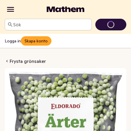
Sök
Logga in
Skapa konto
tor Frysta
Frysta grönsaker