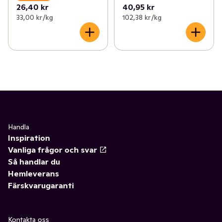
26,40 kr
40,95 kr
33,00 kr /kg
102,38 kr /kg
Handla
Inspiration
Vanliga frågor och svar
Så handlar du
Hemleverans
Färskvarugaranti
Kontakta oss