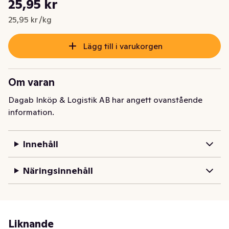
25,95 kr
Nuvarande pris är: 25,95 kr
25,95 kr /kg
Lägg till i varukorgen
Om varan
Dagab Inköp & Logistik AB har angett ovanstående
information.
Innehåll
Näringsinnehåll
Liknande