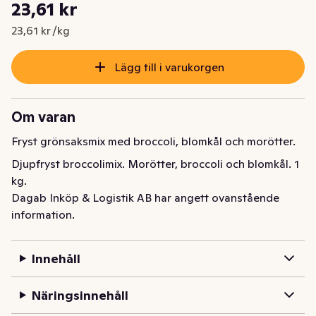
Styckpris: 23,61 kr /kg
23,61 kr
Nuvarande pris är: 23,61 kr
23,61 kr /kg
Lägg till i varukorgen
Om varan
Fryst grönsaksmix med broccoli, blomkål och morötter.
Djupfryst broccolimix. Morötter, broccoli och blomkål. 1 
kg.
Dagab Inköp & Logistik AB har angett ovanstående
information.
Innehåll
Näringsinnehåll