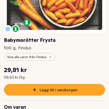
Babymorötter Frysta
500 g, Findus
Visa alla varor från Findus
Styckpris: 59,62 kr /kg
29,81 kr
Nuvarande pris är: 29,81 kr
59,62 kr /kg
Lägg till i varukorgen
Om varan