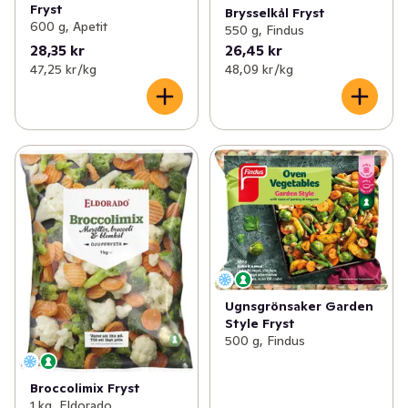
Fryst
Brysselkål Fryst
600 g, Apetit
550 g, Findus
28,35 kr
26,45 kr
47,25 kr /kg
48,09 kr /kg
Ugnsgrönsaker Garden
Style Fryst
500 g, Findus
Broccolimix Fryst
1 kg, Eldorado