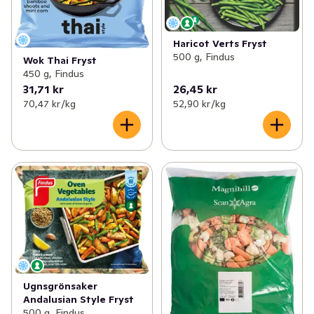
Haricot Verts Fryst
500 g, Findus
Wok Thai Fryst
450 g, Findus
31,71 kr
26,45 kr
70,47 kr /kg
52,90 kr /kg
Ugnsgrönsaker
Andalusian Style Fryst
500 g, Findus