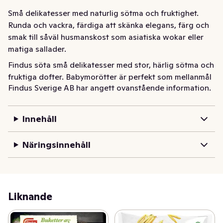
Små delikatesser med naturlig sötma och fruktighet. 
Runda och vackra, färdiga att skänka elegans, färg och 
smak till såväl husmanskost som asiatiska wokar eller 
matiga sallader.
Findus söta små delikatesser med stor, härlig sötma och 
fruktiga dofter. Babymorötter är perfekt som mellanmål 
Findus Sverige AB har angett ovanstående information.
eller som ett smakrikt tillbehör till de flesta måltider. 
Enkla att tillaga, antingen koka eller stek i stekpanna. 
Servera till husmanskost, asiatiska wokar eller sallader.
Innehåll
Näringsinnehåll
Liknande