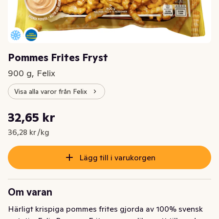
Pommes Frites Fryst
900 g, Felix
Visa alla varor från Felix
Styckpris: 36,28 kr /kg
32,65 kr
Nuvarande pris är: 32,65 kr
36,28 kr /kg
Lägg till i varukorgen
Om varan
Härligt krispiga pommes frites gjorda av 100% svensk 