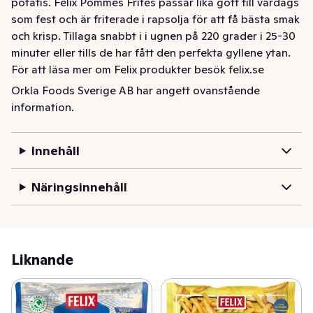
potatis. Felix Pommes Frites passar lika gott till vardags 
som fest och är friterade i rapsolja för att få bästa smak 
och krisp. Tillaga snabbt i i ugnen på 220 grader i 25-30 
minuter eller tills de har fått den perfekta gyllene ytan. 
För att läsa mer om Felix produkter besök felix.se
Orkla Foods Sverige AB har angett ovanstående
Härligt krispiga pommes frites gjorda av 100% svensk 
information.
potatis. Felix Pommes Frites passar lika gott till vardags 
som fest och är friterade i rapsolja för att få bästa smak 
och krisp. 

Innehåll
Tillaga snabbt i i ugnen på 220 grader i 25-30 minuter 
Näringsinnehåll
eller tills de har fått den perfekta gyllene ytan. 

För att läsa mer om Felix produkter besök felix.se
Liknande