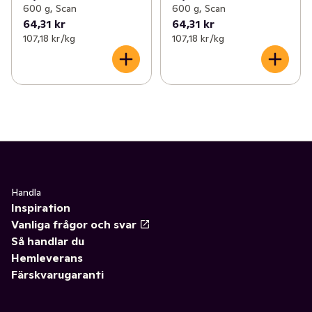
600 g, Scan
600 g, Scan
64,31 kr
64,31 kr
107,18 kr /kg
107,18 kr /kg
Handla
Inspiration
Vanliga frågor och svar
Så handlar du
Hemleverans
Färskvarugaranti