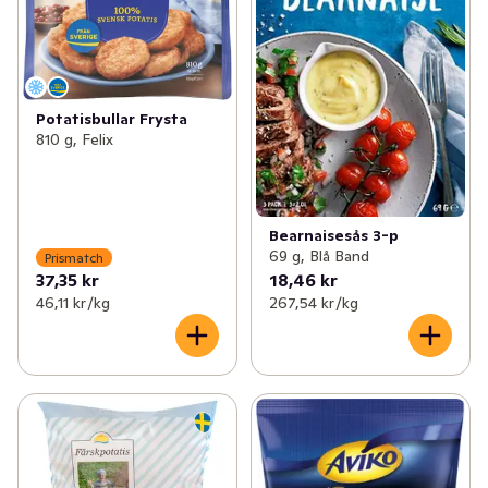
Potatisbullar Frysta
810 g, Felix
Bearnaisesås 3-p
69 g, Blå Band
Prismatch
37,35 kr
18,46 kr
46,11 kr /kg
267,54 kr /kg