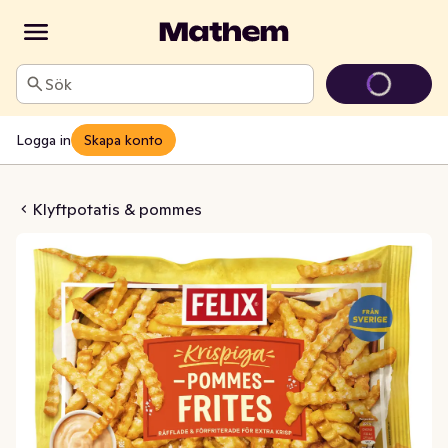
Sök
Logga in
Skapa konto
 Frites Fryst
Klyftpotatis & pommes