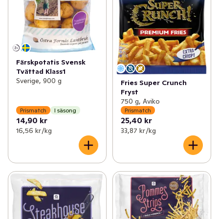
Färskpotatis Svensk
Tvättad Klass1
Sverige, 900 g
Fries Super Crunch
Fryst
750 g, Aviko
Prismatch
I säsong
Prismatch
14,90 kr
25,40 kr
16,56 kr /kg
33,87 kr /kg