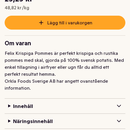
Nuvarande pris är: 29,29 kr
48,82 kr /kg
Lägg till i varukorgen
Om varan
Felix Krispiga Pommes är perfekt krispiga och rustika 
pommes med skal, gjorda på 100% svensk potatis. Med 
enkel tillagning i airfryer eller ugn får du alltid ett 
perfekt resultat hemma.
Orkla Foods Sverige AB har angett ovanstående
information.
Innehåll
Näringsinnehåll