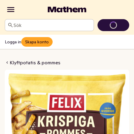
Sök
Logga in
Skapa konto
a Pommes Fryst
Klyftpotatis & pommes