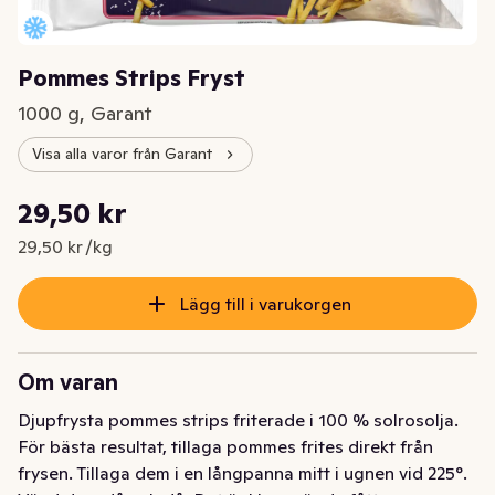
Pommes Strips Fryst
1000 g, Garant
Visa alla varor från Garant
Styckpris: 29,50 kr /kg
29,50 kr
Nuvarande pris är: 29,50 kr
29,50 kr /kg
Lägg till i varukorgen
Om varan
Djupfrysta pommes strips friterade i 100 % solrosolja. 
För bästa resultat, tillaga pommes frites direkt från 
frysen. Tillaga dem i en långpanna mitt i ugnen vid 225°. 