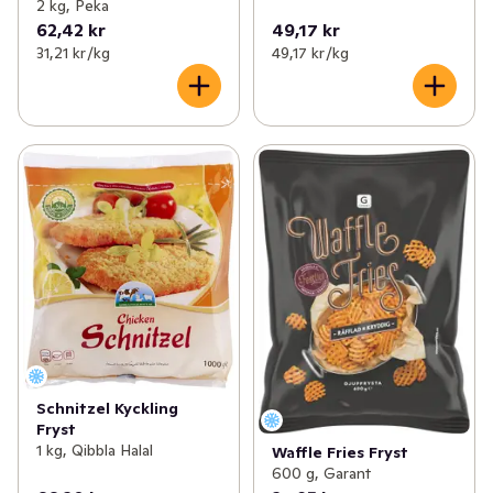
2 kg, Peka
62,42 kr
49,17 kr
31,21 kr /kg
49,17 kr /kg
Schnitzel Kyckling
Fryst
1 kg, Qibbla Halal
Waffle Fries Fryst
600 g, Garant