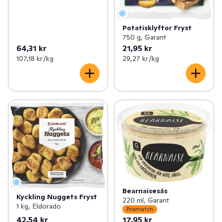
Potatisklyftor Fryst
750 g, Garant
64,31 kr
21,95 kr
107,18 kr /kg
29,27 kr /kg
Bearnaisesås
Kyckling Nuggets Fryst
220 ml, Garant
1 kg, Eldorado
Prismatch
42,54 kr
17,95 kr