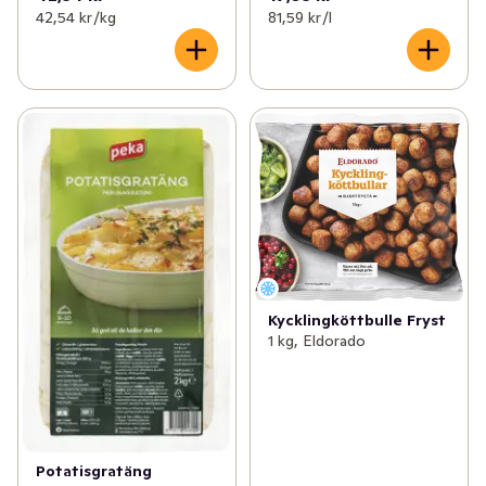
42,54 kr /kg
81,59 kr /l
Kycklingköttbulle Fryst
1 kg, Eldorado
Potatisgratäng