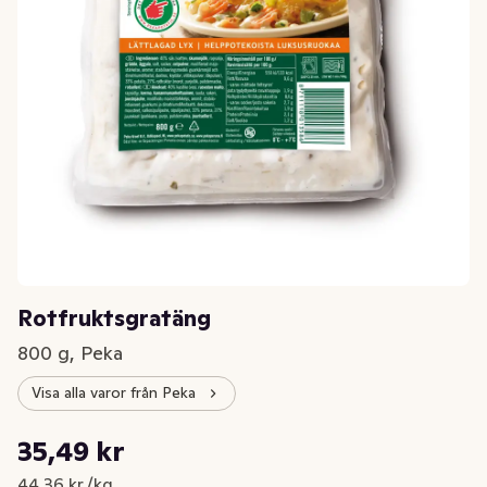
Rotfruktsgratäng
800 g, Peka
Visa alla varor från Peka
Styckpris: 44,36 kr /kg
35,49 kr
Nuvarande pris är: 35,49 kr
44,36 kr /kg