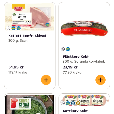
Kotlett Benfri Skivad
300 g, Scan
Fläskkorv Kokt
300 g, Sorunda korvfabrik
51,95 kr
23,19 kr
173,17 kr /kg
77,30 kr /kg
Köttkorv Kokt