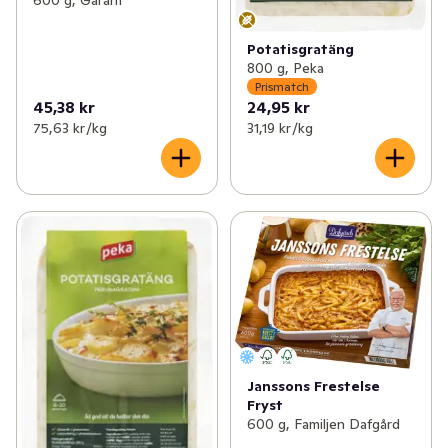
600 g, Garant
Potatisgratäng
800 g, Peka
Prismatch
45,38 kr
24,95 kr
75,63 kr /kg
31,19 kr /kg
Janssons Frestelse
Fryst
600 g, Familjen Dafgård