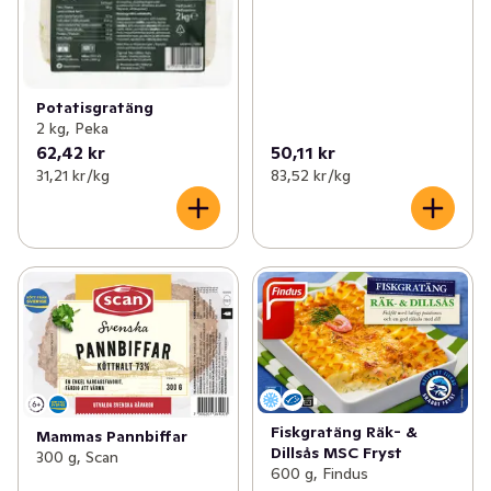
Potatisgratäng
2 kg, Peka
62,42 kr
50,11 kr
31,21 kr /kg
83,52 kr /kg
Fiskgratäng Räk- &
Mammas Pannbiffar
Dillsås MSC Fryst
300 g, Scan
600 g, Findus