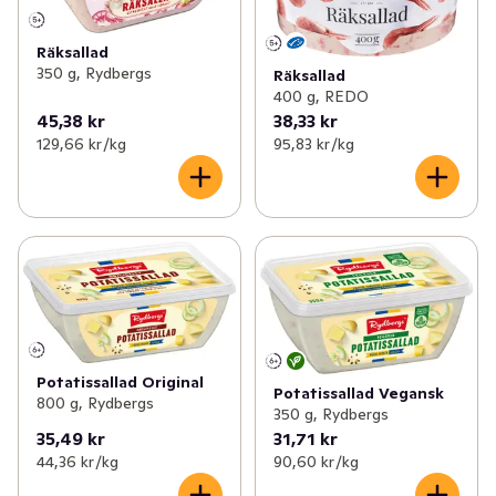
Räksallad
350 g, Rydbergs
Räksallad
400 g, REDO
45,38 kr
38,33 kr
129,66 kr /kg
95,83 kr /kg
Potatissallad Original
Potatissallad Vegansk
800 g, Rydbergs
350 g, Rydbergs
35,49 kr
31,71 kr
44,36 kr /kg
90,60 kr /kg