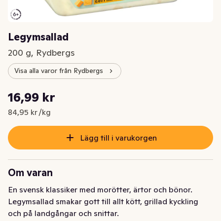
Legymsallad
200 g, Rydbergs
Visa alla varor från Rydbergs
Styckpris: 84,95 kr /kg
16,99 kr
Nuvarande pris är: 16,99 kr
84,95 kr /kg
Lägg till i varukorgen
Om varan
En svensk klassiker med morötter, ärtor och bönor. 
Legymsallad smakar gott till allt kött, grillad kyckling 
och på landgångar och snittar.