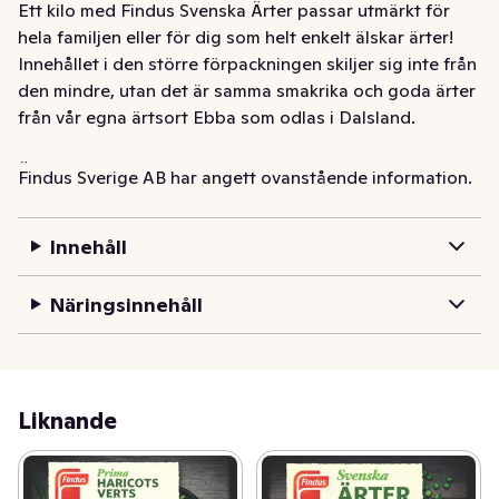
Ett kilo med Findus Svenska Ärter passar utmärkt för 
hela familjen eller för dig som helt enkelt älskar ärter! 
Innehållet i den större förpackningen skiljer sig inte från 
den mindre, utan det är samma smakrika och goda ärter 
från vår egna ärtsort Ebba som odlas i Dalsland.

Ärterna fryses ned kort efter att de skördats, och gör 
Findus Sverige AB har angett ovanstående information.
att ärterna behåller sin underbara sötma och sitt höga 
näringsvärde. Ärterna ger dig en smakupplevelse året 
Innehåll
om, och går att använda till både middagen och 
frukosten.

Näringsinnehåll
Findus har lång erfarenhet av odling och ser alltid till att 
skörda de bästa ärterna på ett sätt som minimerar 
klimatpåverkan. För Findus är smakerna precis lika 
viktiga som klimatet och miljön! Åkrar, plantor och tid för 
Liknande
både plantering och skördning är noga utvalt för att få 
en riklig skörd med ärter av bästa smak och kvalitet.