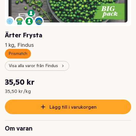
Ärter Frysta
1 kg, Findus
Prismatch
Visa alla varor från Findus
Styckpris: 35,50 kr /kg
35,50 kr
Nuvarande pris är: 35,50 kr
35,50 kr /kg
Lägg till i varukorgen
Om varan