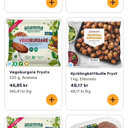
Vegoburgare Frysta
Kycklingköttbulle Fryst
320 g, Anamma
1 kg, Eldorado
46,85 kr
49,17 kr
146,41 kr /kg
49,17 kr /kg