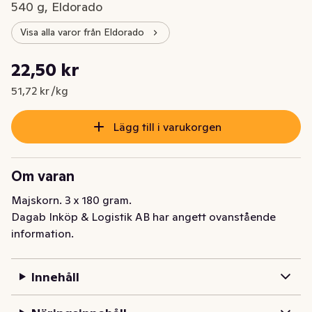
540 g, Eldorado
Visa alla varor från Eldorado
Styckpris: 51,72 kr /kg
22,50 kr
Nuvarande pris är: 22,50 kr
51,72 kr /kg
Lägg till i varukorgen
Om varan
Majskorn. 3 x 180 gram.
Dagab Inköp & Logistik AB har angett ovanstående
information.
Innehåll