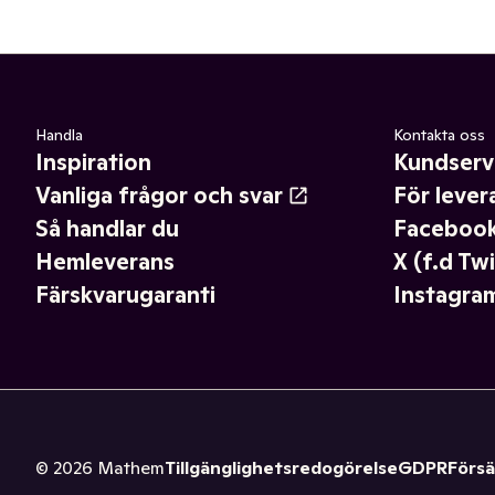
Handla
Kontakta oss
Inspiration
Kundserv
Vanliga frågor och svar
För lever
Så handlar du
Faceboo
Hemleverans
X (f.d Twi
Färskvarugaranti
Instagra
©
2026
Mathem
Tillgänglighetsredogörelse
GDPR
Försä