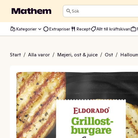
Sök
Kategorier
Extrapriser
Recept
Allt till kräftskivan
tburgare Oregano
Start
/
Alla varor
/
Mejeri, ost & juice
/
Ost
/
Halloumi