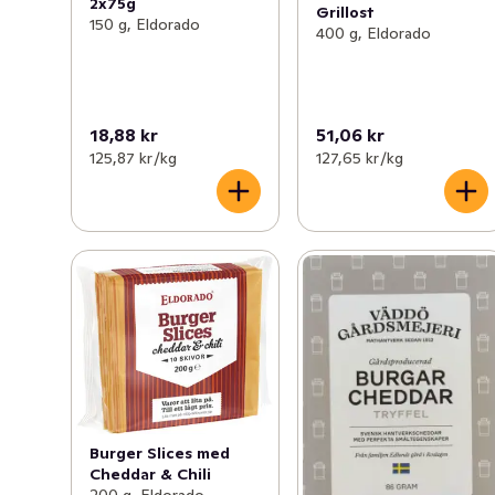
2x75g
Grillost
150 g, Eldorado
400 g, Eldorado
18,88 kr
51,06 kr
125,87 kr /kg
127,65 kr /kg
Burger Slices med
Cheddar & Chili