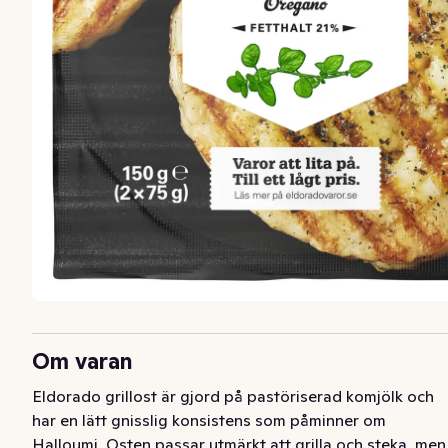
Om varan
Eldorado grillost är gjord på pastöriserad komjölk och 
har en lätt gnisslig konsistens som påminner om 
Halloumi. Osten passar utmärkt att grilla och steka, men 