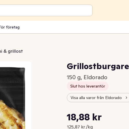
För företag
 & grillost
Grillostburgar
150 g, Eldorado
Slut hos leverantör
Visa alla varor från Eldorado
Styckpris: 125,87 kr /kg
18,88 kr
Nuvarande pris är: 18,88 kr
125,87 kr /kg