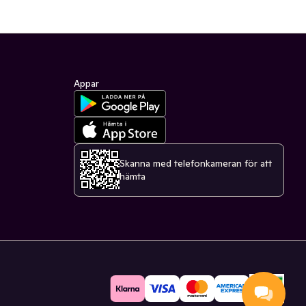
Appar
Skanna med telefonkameran för att
hämta