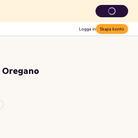
Logga in
Skapa konto
e Oregano