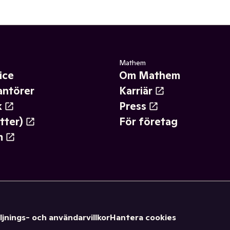
Mathem
ice
Om Mathem
antörer
Karriär
k
Press
tter)
För företag
m
ljnings- och användarvillkor
Hantera cookies