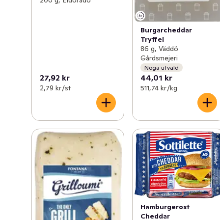
200 g, Eldorado
Burgarcheddar
Tryffel
86 g, Väddö
Gårdsmejeri
Noga utvald
27,92 kr
44,01 kr
2,79 kr /st
511,74 kr /kg
Hamburgerost
Cheddar