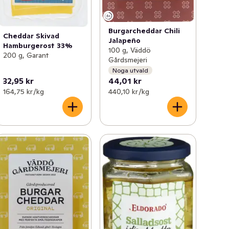
Burgarcheddar Chili
Cheddar Skivad
Jalapeño
Hamburgerost 33%
100 g, Väddö
200 g, Garant
Gårdsmejeri
Noga utvald
32,95 kr
44,01 kr
164,75 kr /kg
440,10 kr /kg