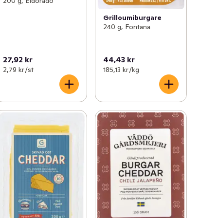
200 g, Eldorado
Grilloumiburgare
240 g, Fontana
27,92 kr
44,43 kr
2,79 kr /st
185,13 kr /kg