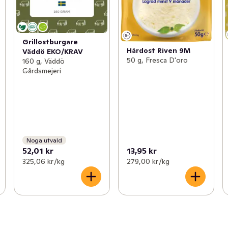
Grillostburgare
Hårdost Riven 9M
Väddö EKO/KRAV
50 g, Fresca D'oro
160 g, Väddö
Gårdsmejeri
Noga utvald
52,01 kr
13,95 kr
325,06 kr /kg
279,00 kr /kg