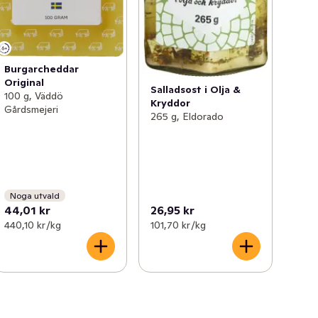
Burgarcheddar
Original
Salladsost i Olja &
100 g, Väddö
Kryddor
Gårdsmejeri
265 g, Eldorado
Noga utvald
44,01 kr
26,95 kr
440,10 kr /kg
101,70 kr /kg