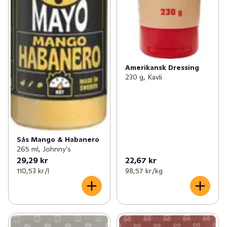
Amerikansk Dressing
230 g, Kavli
Sås Mango & Habanero
265 ml, Johnny's
29,29 kr
22,67 kr
110,53 kr /l
98,57 kr /kg