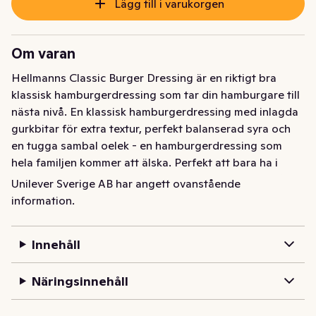
Lägg till i varukorgen
Om varan
Hellmanns Classic Burger Dressing är en riktigt bra 
klassisk hamburgerdressing som tar din hamburgare till 
nästa nivå. En klassisk hamburgerdressing med inlagda 
gurkbitar för extra textur, perfekt balanserad syra och 
en tugga sambal oelek - en hamburgerdressing som 
hela familjen kommer att älska. Perfekt att bara ha i 
kylen om man behöver gå snabbt, men man vill också ha 
Unilever Sverige AB har angett ovanstående
en god hamburgare. Hellmanns goda och krämiga 
information.
hamburgerdressing är gjord av högkvalitativa råvaror 
med ägg från frigående höns. Den kommer i en flaska av 
Innehåll
100 % återvunnen plast och den praktiska klämflaskan 
gör det enkelt att portionera ut dressingen och ta med 
Näringsinnehåll
flaskan på resor. Med en rik och krämig karaktär 
levererar Hellmanns hamburgerdressing en 
omisskännlig smak som lyfter din hamburgare till nya 