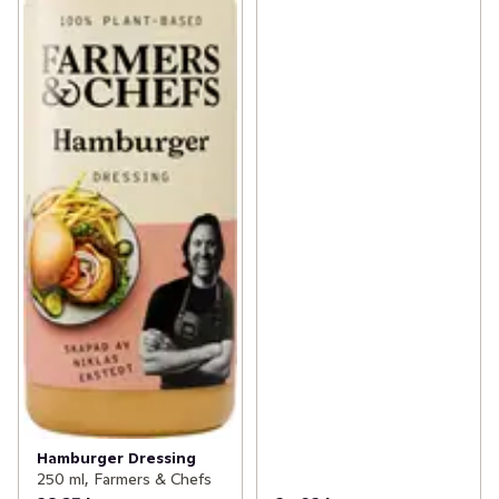
produkter av så enkla och naturliga ingredienser som 
möjligt, till exempel ägg från frigående höns. Visste du 
att du även kan använda våra produkter för matlagning? 
Med Hellmanns produkter kan du tillföra nya 
spännande smaker till förrätter, varmrätter, kakor och 
tillbehör.
Hamburger Dressing
250 ml, Farmers & Chefs