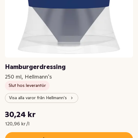
Hamburgerdressing
250 ml, Hellmann's
Slut hos leverantör
Visa alla varor från Hellmann's
Styckpris: 120,96 kr /l
30,24 kr
Nuvarande pris är: 30,24 kr
120,96 kr /l