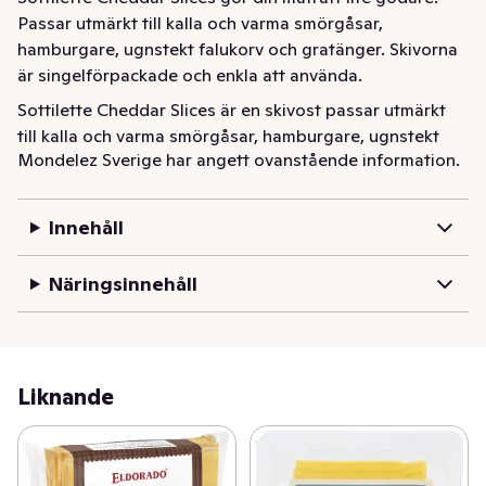
Passar utmärkt till kalla och varma smörgåsar, 
hamburgare, ugnstekt falukorv och gratänger. Skivorna 
är singelförpackade och enkla att använda.
Sottilette Cheddar Slices är en skivost passar utmärkt 
till kalla och varma smörgåsar, hamburgare, ugnstekt 
Mondelez Sverige har angett ovanstående information.
falukorv och gratänger. Skivorna är singelförpackade 
och enkla att använda.
Innehåll
Näringsinnehåll
Liknande