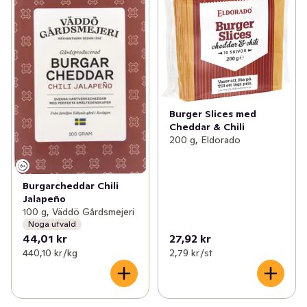
Burger Slices med
Cheddar & Chili
200 g, Eldorado
Burgarcheddar Chili
Jalapeño
100 g, Väddö Gårdsmejeri
Noga utvald
44,01 kr
27,92 kr
440,10 kr /kg
2,79 kr /st