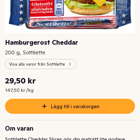
Hamburgerost Cheddar
200 g, Sottilette
Visa alla varor från Sottilette
Styckpris: 147,50 kr /kg
29,50 kr
Nuvarande pris är: 29,50 kr
147,50 kr /kg
Lägg till i varukorgen
Om varan
Sottilette Cheddar Slices gör din maträtt lite godare. 