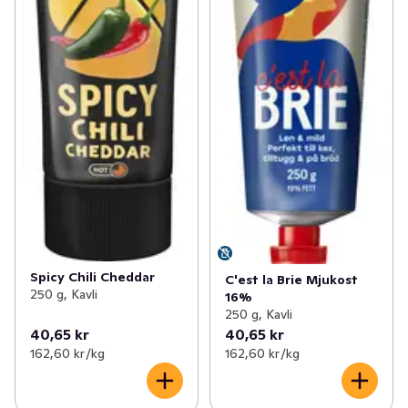
ingrediens och smaksättare i matlagning i t.ex soppa, 
paj eller pastasås.  

Tips för den modige ostälskaren! Testa Hot Jalapeño-
crustad, klicka i lite ost och stoppa in i ugnen 5 minuter i 
200 grader. Testa även på hamburgare, burrito, fajita 
och taco
Spicy Chili Cheddar
C'est la Brie Mjukost
250 g, Kavli
16%
250 g, Kavli
40,65 kr
40,65 kr
162,60 kr /kg
162,60 kr /kg