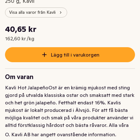
250 g, Kavli
Visa alla varor från Kavli
Styckpris: 162,60 kr /kg
40,65 kr
Nuvarande pris är: 40,65 kr
162,60 kr /kg
Lägg till i varukorgen
Om varan
Kavli Hot JalapeñoOst är en krämig mjukost med sting 
gjord på utvalda klassiska ostar och smaksatt med stark 
och het grön jalapeño. Fetthalt endast 16%. Kavlis 
mjukost är lokalt producerad i Älvsjö. För att få bästa 
möjliga kvalitet och smak på våra produkter använder vi 
alltid förstklassig hårdost och bästa råvaror. Alla våra 
mjukostar är pastöriserade och det går bra att äta dem 
O. Kavli AB har angett ovanstående information.
om man är gravid. Kavli mjukost passar bra att ha på 