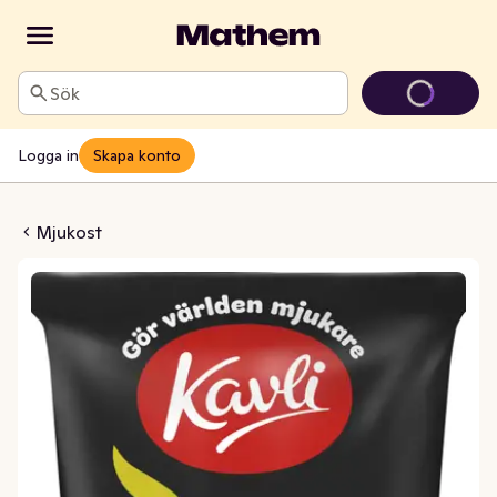
Sök
Logga in
Skapa konto
t Jalapeno Edamer
Mjukost