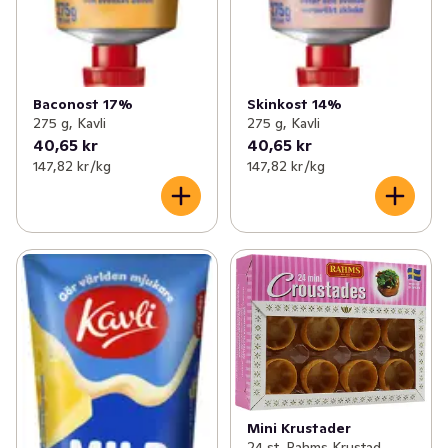
Baconost 17%
Skinkost 14%
275 g, Kavli
275 g, Kavli
40,65 kr
40,65 kr
147,82 kr /kg
147,82 kr /kg
Mini Krustader
24 st, Rahms Krustad