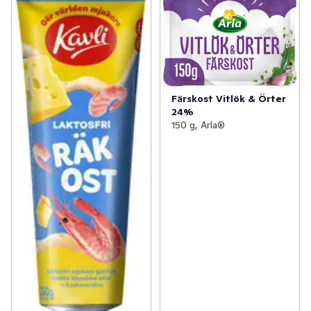
Färskost Vitlök & Örter
24%
150 g, Arla®