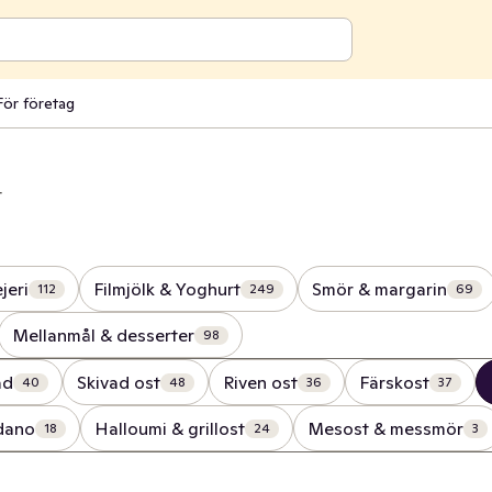
För företag
t
jeri
Filmjölk & Yoghurt
Smör & margarin
112
249
69
Mellanmål & desserter
98
ad
Skivad ost
Riven ost
Färskost
40
48
36
37
dano
Halloumi & grillost
Mesost & messmör
18
24
3