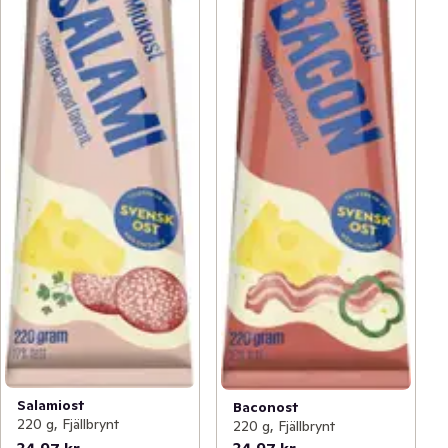
Salamiost
Baconost
220 g, Fjällbrynt
220 g, Fjällbrynt
34,97 kr
34,97 kr