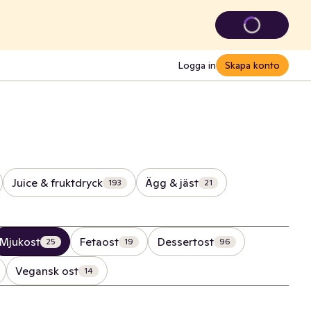
Logga in
Skapa konto
Juice & fruktdryck
Ägg & jäst
193
21
Mjukost
Fetaost
Dessertost
25
19
96
Vegansk ost
14