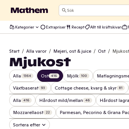
Sök
Kategorier
Extrapriser
Recept
Allt till kräftskivan
Start
/
Alla varor
/
Mejeri, ost & juice
/
Ost
/
Mjukos
Mjukost
Alla
Ost
Mjölk
Matlagningsme
1364
416
100
Växtbaserat
Cottage cheese, kvarg & skyr
93
81
Alla
Hårdost mild/mellan
Hårdost lagr
416
46
Mozzarellaost
Parmesan, Pecorino & Grana Pa
22
Sortera efter