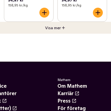
158,95 kr /kg
158,95 kr /kg
Visa mer
Mathem
ice
Om Mathem
antörer
Karriär
k
Press
tter)
För företag