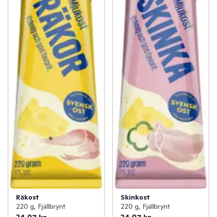
Räkost
Skinkost
220 g, Fjällbrynt
220 g, Fjällbrynt
34,97 kr
34,97 kr