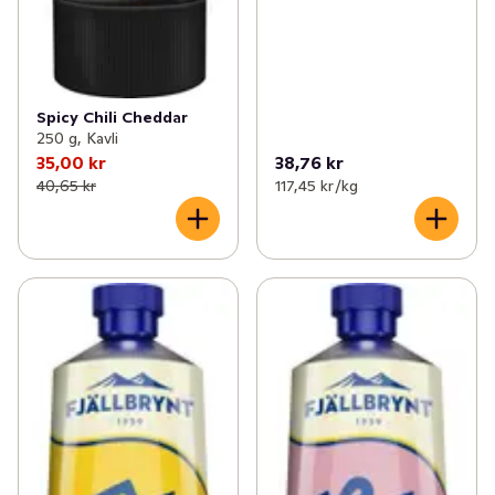
Spicy Chili Cheddar
250 g, Kavli
35,00 kr
38,76 kr
40,65 kr
117,45 kr /kg