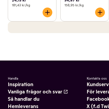
181,43 kr /kg
158,95 kr /kg
Handla
Kontakta oss
Inspiration
Kundserv
Vanliga frågor och svar
För lever
Så handlar du
Faceboo
Hemleverans
X (f.d Twi