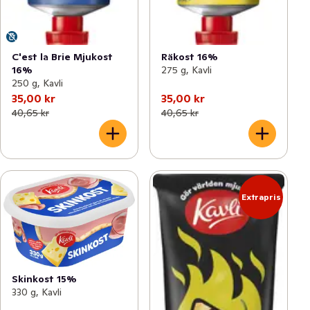
C'est la Brie Mjukost
Räkost 16%
16%
275 g, Kavli
250 g, Kavli
35,00 kr
35,00 kr
40,65 kr
40,65 kr
Extrapris
Skinkost 15%
330 g, Kavli