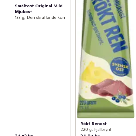
Smältost Original Mild
Mjukost
133 g, Den skrattande kon
Rökt Renost
220 g, Fjällbrynt
24,13 kr
34,97 kr