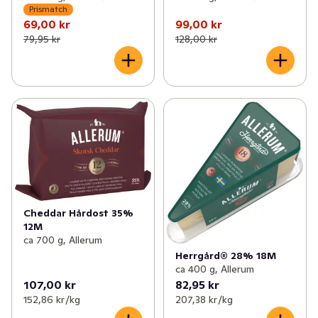
Prismatch
69,00 kr
99,00 kr
79,95 kr
128,00 kr
Cheddar Hårdost 35%
12M
ca 700 g, Allerum
Herrgård® 28% 18M
ca 400 g, Allerum
107,00 kr
82,95 kr
152,86 kr /kg
207,38 kr /kg