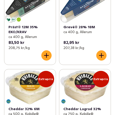
Präst® 12M 35%
Grevé® 28% 18M
EKO/KRAV
ca 400 g, Allerum
ca 400 g, Allerum
83,50 kr
82,95 kr
208,75 kr /kg
207,38 kr /kg
Extrapris
Extrapris
Cheddar 32% 6M
Cheddar Lagrad 32%
ca 500 g, Kvibille®
ca 750 g, Kvibille®