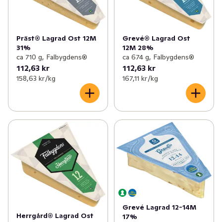
✓
Mesost & messmör
(3)
✓
Vegansk ost
(14)
Präst® Lagrad Ost 12M
Grevé® Lagrad Ost
31%
12M 28%
ca 710 g, Falbygdens®
ca 674 g, Falbygdens®
112,63 kr
112,63 kr
158,63 kr /kg
167,11 kr /kg
Grevé Lagrad 12-14M
Herrgård® Lagrad Ost
17%