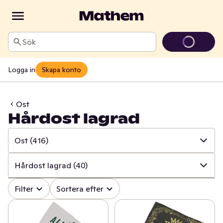
Sök
Logga in
Skapa konto
Ost
Hårdost lagrad
Ost
(416)
✓
Alla
(1365)
Hårdost lagrad
(40)
✓
Ost
(416)
✓
Alla
(416)
Filter
Sortera efter
✓
Mjölk
(100)
✓
Hårdost mild/mellan
(46)