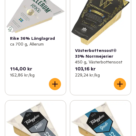
✓
Matlagningsmejeri
(112)
✓
Hårdost lagrad
(40)
✓
Filmjölk & Yoghurt
(249)
✓
Skivad ost
(48)
✓
Smör & margarin
(69)
✓
Riven ost
(36)
Rike 36% Långlagrad
✓
Juice & fruktdryck
(193)
ca 700 g, Allerum
✓
Färskost
(37)
Västerbottensost®
33% Norrmejerier
✓
Ägg & jäst
(22)
✓
Mjukost
(25)
450 g, Västerbottensost
114,00 kr
103,16 kr
✓
Växtbaserat
(93)
✓
Fetaost
(19)
162,86 kr /kg
229,24 kr /kg
✓
Cottage cheese, kvarg & skyr
(81)
✓
Dessertost
(96)
✓
Mellanmål & desserter
(98)
✓
Mozzarellaost
(22)
✓
Parmesan, Pecorino & Grana Padano
(18)
✓
Halloumi & grillost
(24)