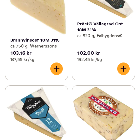
Präst® Vällagrad Ost
18M 31%
ca 530 g, Falbygdens®
Brännvinsost 10M 31%
ca 750 g, Wernerssons
103,16 kr
102,00 kr
137,55 kr /kg
192,45 kr /kg