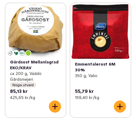
Gårdsost Mellanlagrad
Emmentalerost 6M
EKO/KRAV
30%
ca 200 g, Väddö
350 g, Valio
Gårdsmejeri
Noga utvald
85,13 kr
55,79 kr
425,65 kr /kg
159,40 kr /kg