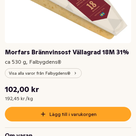
Morfars Brännvinsost Vällagrad 18M 31%
ca 530 g, Falbygdens®
Visa alla varor från Falbygdens®
Styckpris: 192,45 kr /kg
102,00 kr
Nuvarande pris är: 102,00 kr
192,45 kr /kg
Lägg till i varukorgen
Om varan