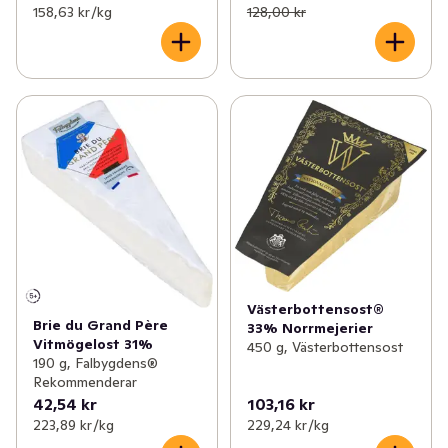
158,63 kr /kg
128,00 kr
Västerbottensost®
Brie du Grand Père
33% Norrmejerier
Vitmögelost 31%
450 g, Västerbottensost
190 g, Falbygdens®
Rekommenderar
42,54 kr
103,16 kr
223,89 kr /kg
229,24 kr /kg