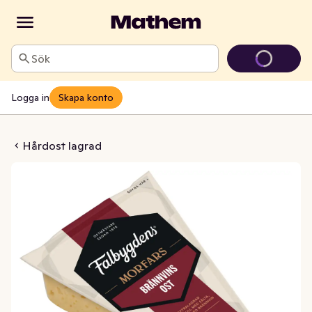
Sök
Logga in
Skapa konto
sost Vällagrad 18M 31%
Hårdost lagrad