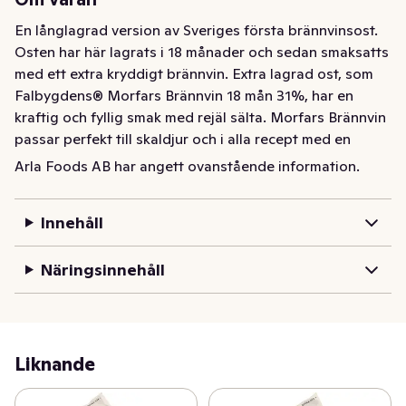
En långlagrad version av Sveriges första brännvinsost. 
Osten har här lagrats i 18 månader och sedan smaksatts 
med ett extra kryddigt brännvin. Extra lagrad ost, som 
Falbygdens® Morfars Brännvin 18 mån 31%, har en 
kraftig och fyllig smak med rejäl sälta. Morfars Brännvin 
passar perfekt till skaldjur och i alla recept med en 
smakrik ost som ingrediens. Precis som annan vällagrad 
Arla Foods AB har angett ovanstående information.
ost är den även god på smörgåsen. Passar utmärkt att 
servera som en lagrad hårdost till ostbrickan.
Innehåll
En långlagrad version av Sveriges första brännvinsost. 
Osten har här lagrats i 18 månader och sedan smaksatts 
Näringsinnehåll
med ett extra kryddigt brännvin. Extra lagrad ost, som 
Falbygdens® Morfars Brännvin 18 mån 31%, har en 
kraftig och fyllig smak med rejäl sälta. Morfars Brännvin 
passar perfekt till skaldjur och i alla recept med en 
Liknande
smakrik ost som ingrediens. Precis som annan vällagrad 
ost är den även god på smörgåsen. Passar utmärkt  att 