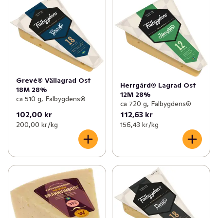
servera som en lagrad hårdost till ostbrickan.
Grevé® Vällagrad Ost
Herrgård® Lagrad Ost
18M 28%
12M 28%
ca 510 g, Falbygdens®
ca 720 g, Falbygdens®
102,00 kr
112,63 kr
200,00 kr /kg
156,43 kr /kg