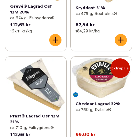
Grevé® Lagrad Ost
Kryddost 31%
12M 28%
ca 475 g, Boxholms®
ca 674 g, Falbygdens®
112,63 kr
87,54 kr
167,11 kr /kg
184,29 kr /kg
Extrapris
Cheddar Lagrad 32%
ca 750 g, Kvibille®
Präst® Lagrad Ost 12M
31%
ca 710 g, Falbygdens®
112,63 kr
99,00 kr