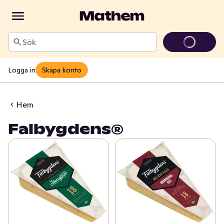
Sök
Logga in
Skapa konto
Hem
Falbygdens®