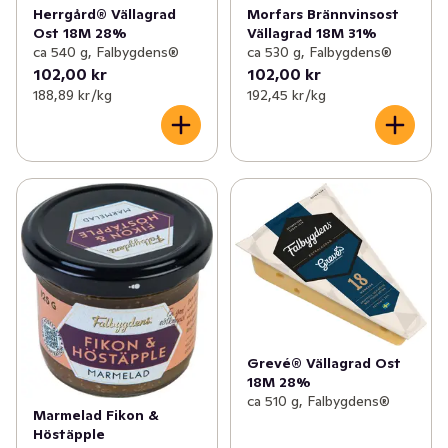
Herrgård® Vällagrad
Morfars Brännvinsost
Ost 18M 28%
Vällagrad 18M 31%
ca 540 g, Falbygdens®
ca 530 g, Falbygdens®
102,00 kr
102,00 kr
188,89 kr /kg
192,45 kr /kg
Grevé® Vällagrad Ost
18M 28%
ca 510 g, Falbygdens®
Marmelad Fikon &
Höstäpple