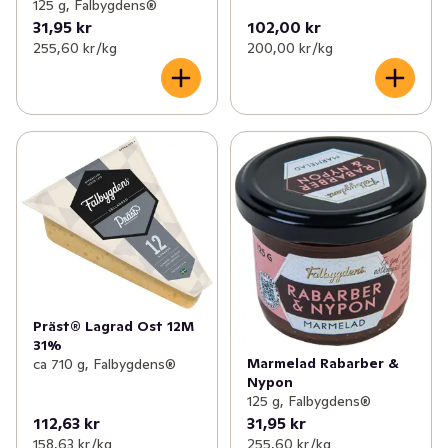
125 g, Falbygdens®
31,95 kr
102,00 kr
255,60 kr /kg
200,00 kr /kg
Präst® Lagrad Ost 12M
31%
Marmelad Rabarber &
ca 710 g, Falbygdens®
Nypon
125 g, Falbygdens®
112,63 kr
31,95 kr
158,63 kr /kg
255,60 kr /kg