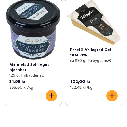
Präst® Vällagrad Ost
18M 31%
ca 530 g, Falbygdens®
Marmelad Solmogna
Björnbär
125 g, Falbygdens®
31,95 kr
102,00 kr
255,60 kr /kg
192,45 kr /kg