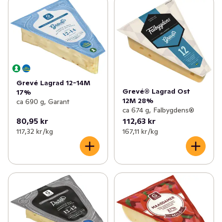
Grevé Lagrad 12-14M
Grevé® Lagrad Ost
17%
12M 28%
ca 690 g, Garant
ca 674 g, Falbygdens®
80,95 kr
112,63 kr
117,32 kr /kg
167,11 kr /kg