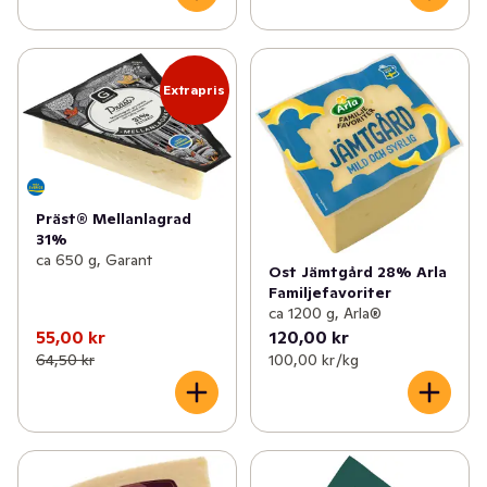
Extrapris
Präst® Mellanlagrad
31%
ca 650 g, Garant
Ost Jämtgård 28% Arla
Familjefavoriter
ca 1200 g, Arla®
55,00 kr
120,00 kr
64,50 kr
100,00 kr /kg