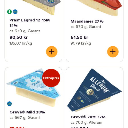
Präst Lagrad 12-15M
Maasdamer 27%
31%
ca 670 g, Garant
ca 670 g, Garant
90,50 kr
61,50 kr
135,07 kr /kg
91,79 kr /kg
Extrapris
Grevé® Mild 28%
Grevé® 28% 12M
ca 667 g, Garant
ca 700 g, Allerum