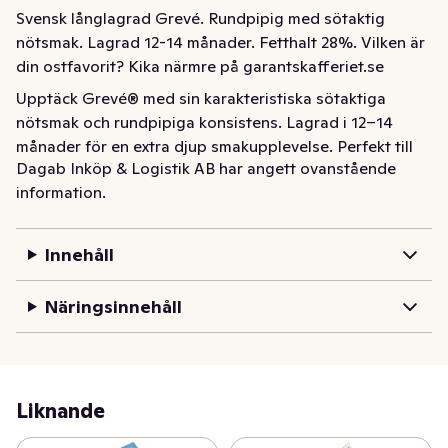
Svensk långlagrad Grevé. Rundpipig med sötaktig 
nötsmak. Lagrad 12-14 månader. Fetthalt 28%. Vilken är 
din ostfavorit? Kika närmre på garantskafferiet.se
Upptäck Grevé® med sin karakteristiska sötaktiga 
nötsmak och rundpipiga konsistens. Lagrad i 12–14 
månader för en extra djup smakupplevelse. Perfekt till 
Dagab Inköp & Logistik AB har angett ovanstående
ostbrickan, smörgåsen eller gratängen. Fetthalt 28%. 
information.
Hitta fler favoriter på garantskafferiet.se.
Innehåll
Näringsinnehåll
Liknande