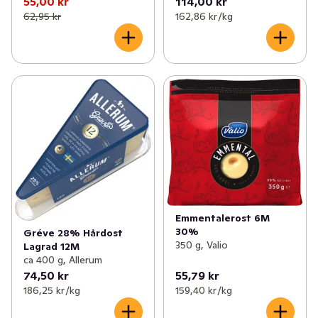
55,00 kr
114,00 kr
62,95 kr
162,86 kr /kg
Emmentalerost 6M
30%
Gréve 28% Hårdost
350 g, Valio
Lagrad 12M
ca 400 g, Allerum
74,50 kr
55,79 kr
186,25 kr /kg
159,40 kr /kg