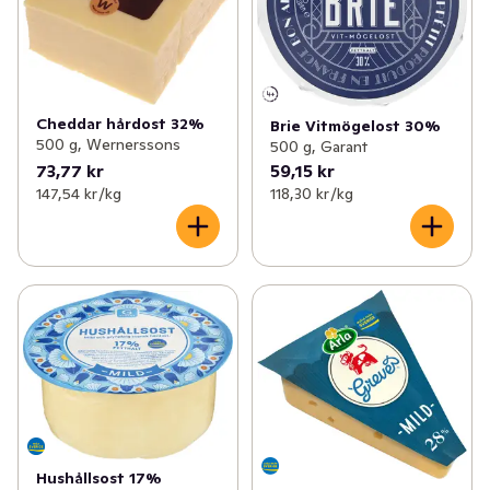
Cheddar hårdost 32%
Brie Vitmögelost 30%
500 g, Wernerssons
500 g, Garant
73,77 kr
59,15 kr
147,54 kr /kg
118,30 kr /kg
Hushållsost 17%