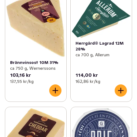
Herrgård® Lagrad 12M
28%
ca 700 g, Allerum
Brännvinsost 10M 31%
ca 750 g, Wernerssons
103,16 kr
114,00 kr
137,55 kr /kg
162,86 kr /kg