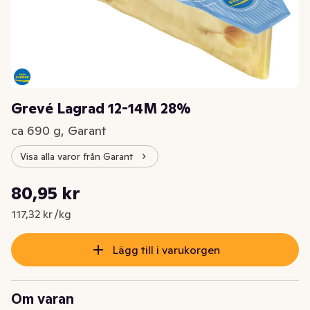
Grevé Lagrad 12-14M 28%
ca 690 g, Garant
Visa alla varor från Garant
Styckpris: 117,32 kr /kg
80,95 kr
Nuvarande pris är: 80,95 kr
117,32 kr /kg
Lägg till i varukorgen
Om varan