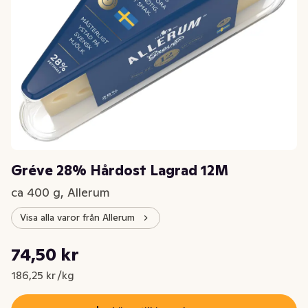
Gréve 28% Hårdost Lagrad 12M
ca 400 g, Allerum
Visa alla varor från Allerum
Styckpris: 186,25 kr /kg
74,50 kr
Nuvarande pris är: 74,50 kr
186,25 kr /kg