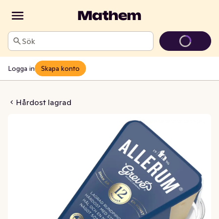
Sök
Logga in
Skapa konto
årdost Lagrad 12M
Hårdost lagrad