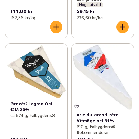
Noga utvald
114,00 kr
59,15 kr
162,86 kr /kg
236,60 kr /kg
Grevé® Lagrad Ost
12M 28%
Brie du Grand Père
ca 674 g, Falbygdens®
Vitmögelost 31%
190 g, Falbygdens®
Rekommenderar