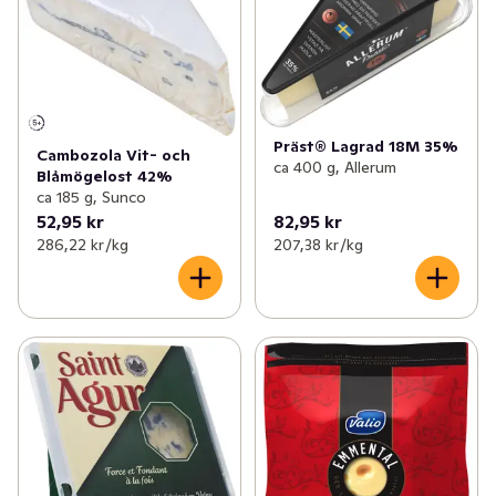
Präst® Lagrad 18M 35%
Cambozola Vit- och
ca 400 g, Allerum
Blåmögelost 42%
ca 185 g, Sunco
52,95 kr
82,95 kr
286,22 kr /kg
207,38 kr /kg