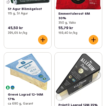
St Agur Blåmögelost
115 g, St Agur
Emmentalerost 6M
30%
350 g, Valio
45,50 kr
55,79 kr
395,65 kr /kg
159,40 kr /kg
Grevé Lagrad 12-14M
17%
ca 690 g, Garant
Präst® Lagrad 12M 35%