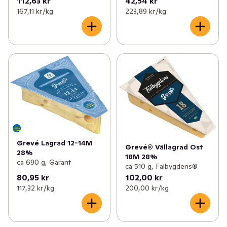
112,63 kr
42,54 kr
167,11 kr /kg
223,89 kr /kg
Grevé Lagrad 12-14M
Grevé® Vällagrad Ost
28%
18M 28%
ca 690 g, Garant
ca 510 g, Falbygdens®
80,95 kr
102,00 kr
117,32 kr /kg
200,00 kr /kg