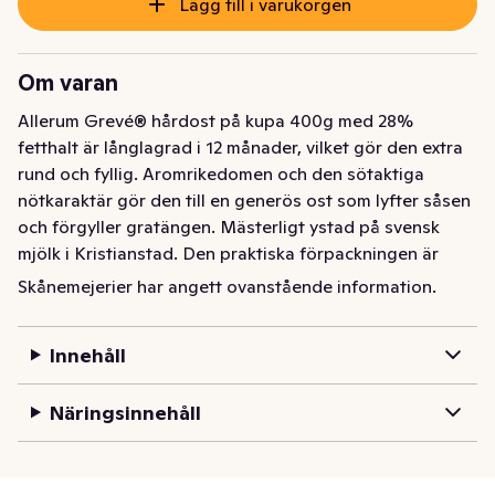
Lägg till i varukorgen
Om varan
Allerum Grevé® hårdost på kupa 400g med 28% 
fetthalt är långlagrad i 12 månader, vilket gör den extra 
rund och fyllig. Aromrikedomen och den sötaktiga 
nötkaraktär gör den till en generös ost som lyfter såsen 
och förgyller gratängen. Mästerligt ystad på svensk 
mjölk i Kristianstad. Den praktiska förpackningen är 
enkel och bekväm att använda och fungerar både som 
Skånemejerier har angett ovanstående information.
serveringsfat och som emballage tills ostbiten är slut. 
Kupan är snygg att ha framme på bordet och ser 
Innehåll
dessutom till så att osten håller sig saftig och fräsch. 
Passar dessutom lika bra på mackan som på ostbrickan. 
Näringsinnehåll
Att smak är en konst är något vi alltid skriver under på. 
För oss är ost ett ständigt skapande. Perfektion är vårt 
signum.