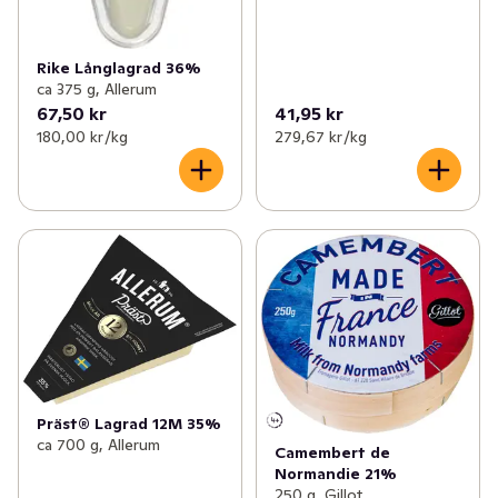
Rike Långlagrad 36%
ca 375 g, Allerum
67,50 kr
41,95 kr
180,00 kr /kg
279,67 kr /kg
Präst® Lagrad 12M 35%
ca 700 g, Allerum
Camembert de
Normandie 21%
250 g, Gillot