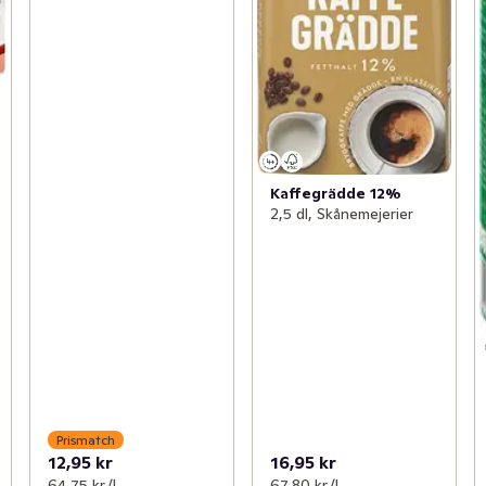
Kaffegrädde 12%
2,5 dl, Skånemejerier
Prismatch
12,95 kr
16,95 kr
64,75 kr /l
67,80 kr /l