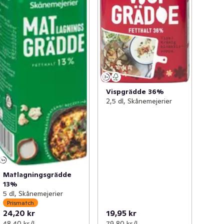
Vispgrädde 36%
2,5 dl, Skånemejerier
Matlagningsgrädde
13%
5 dl, Skånemejerier
Prismatch
24,20 kr
19,95 kr
48,40 kr /l
79,80 kr /l