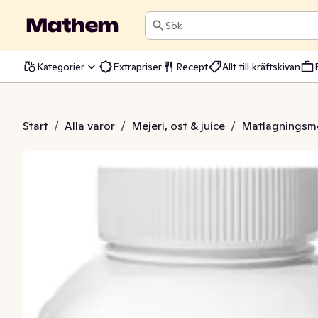
Sök
Kategorier
Extrapriser
Recept
Allt till kräftskivan
angrädde 27%
Start
/
Alla varor
/
Mejeri, ost & juice
/
Matlagningsme