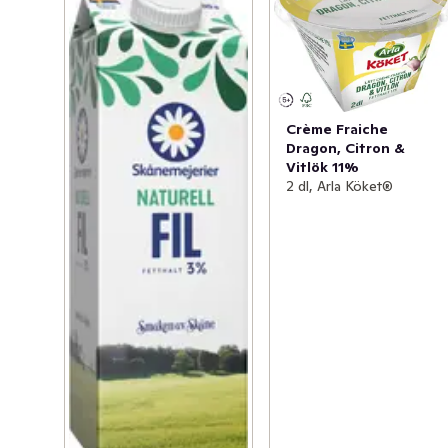
Crème Fraiche
Dragon, Citron &
Vitlök 11%
2 dl, Arla Köket®