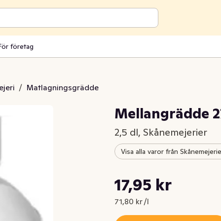
För företag
jeri
/
Matlagningsgrädde
Mellangrädde 
2,5 dl, Skånemejerier
Visa alla varor från Skånemejerie
Styckpris: 71,80 kr /l
17,95 kr
Nuvarande pris är: 17,95 kr
71,80 kr /l