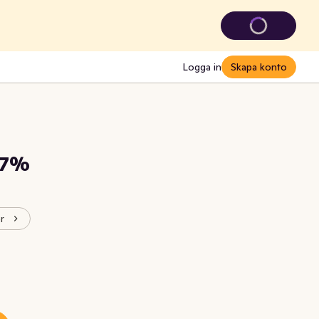
Logga in
Skapa konto
27%
r