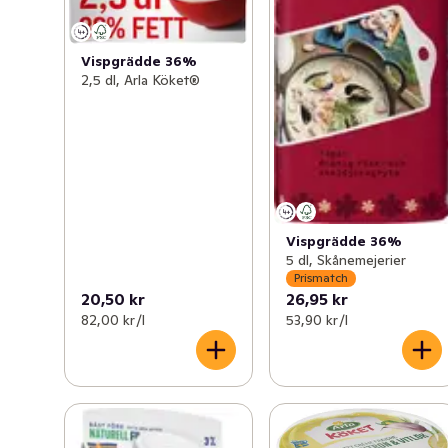
Vispgrädde 36%
2,5 dl, Arla Köket®
Vispgrädde 36%
5 dl, Skånemejerier
Prismatch
20,50 kr
26,95 kr
82,00 kr /l
53,90 kr /l