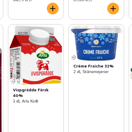
Crème Fraiche 32%
2 dl, Skånemejerier
Vispgrädde Färsk
40%
3 dl, Arla Ko®