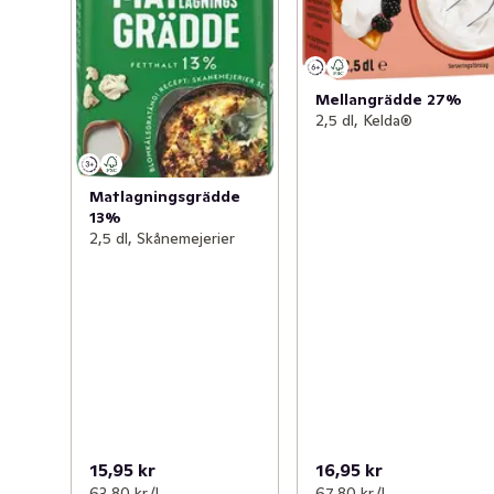
Mellangrädde 27%
2,5 dl, Kelda®
Matlagningsgrädde
13%
2,5 dl, Skånemejerier
15,95 kr
16,95 kr
63,80 kr /l
67,80 kr /l