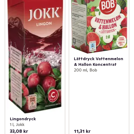
Lättdryck Vattenmelon
& Hallon Koncentrat
200 ml, Bob
Lingondryck
1 l, Jokk
33,08 kr
11,31 kr