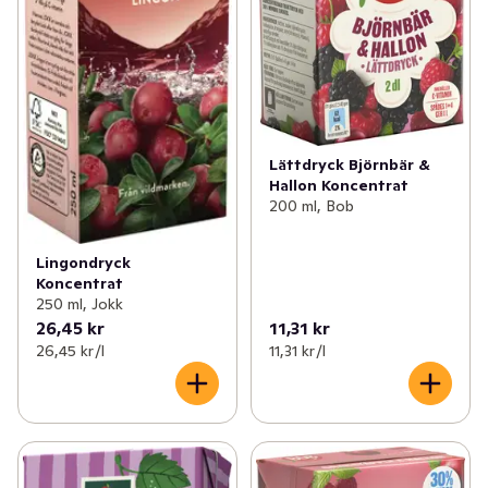
som ville ta vara på det vildmarken hade att erbjuda och 
redan 1972 lanserades den första bärdrycken. Läs mer 
om vad JOKK® betyder och hitta massa spännande 
recept på jokk.se
Lättdryck Björnbär &
Hallon Koncentrat
200 ml, Bob
Lingondryck
Koncentrat
250 ml, Jokk
26,45 kr
11,31 kr
26,45 kr /l
11,31 kr /l