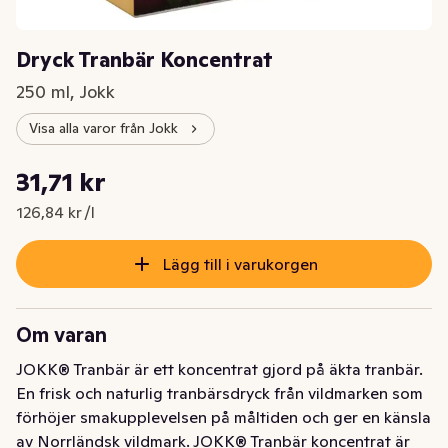
Dryck Tranbär Koncentrat
250 ml, Jokk
Visa alla varor från Jokk
Styckpris: 126,84 kr /l
31,71 kr
Nuvarande pris är: 31,71 kr
126,84 kr /l
Lägg till i varukorgen
Om varan
JOKK® Tranbär är ett koncentrat gjord på äkta tranbär. 
En frisk och naturlig tranbärsdryck från vildmarken som 
förhöjer smakupplevelsen på måltiden och ger en känsla 
av Norrländsk vildmark. JOKK® Tranbär koncentrat är 