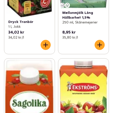
Mellanmjölk Lång
Hållbarhet 1,5%
Dryck Tranbär
250 ml, Skånemejerier
1 l, Jokk
34,02 kr
8,95 kr
34,02 kr /l
35,80 kr /l