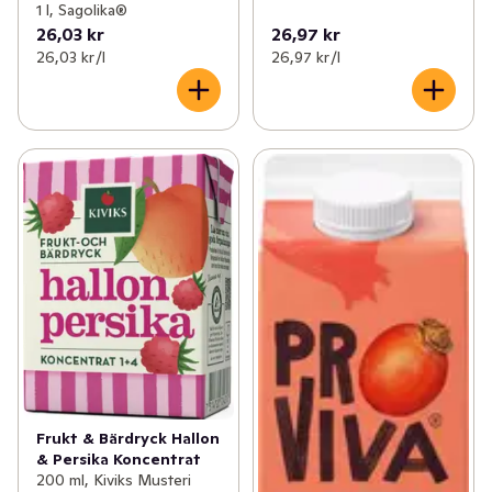
1 l, Sagolika®
26,03 kr
26,97 kr
26,03 kr /l
26,97 kr /l
Frukt & Bärdryck Hallon
& Persika Koncentrat
200 ml, Kiviks Musteri