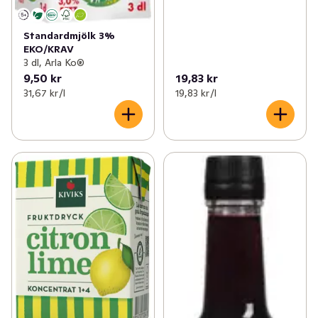
Standardmjölk 3%
EKO/KRAV
3 dl, Arla Ko®
9,50 kr
19,83 kr
31,67 kr /l
19,83 kr /l