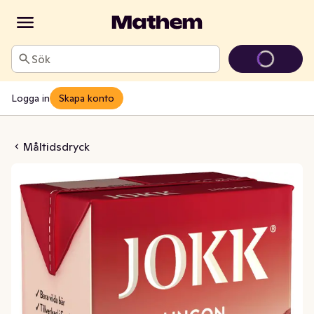
Sök
Logga in
Skapa konto
yck Koncentrat
Måltidsdryck