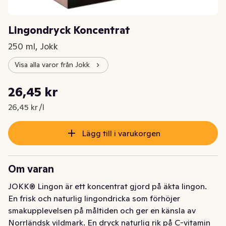
Lingondryck Koncentrat
250 ml, Jokk
Visa alla varor från Jokk
Styckpris: 26,45 kr /l
26,45 kr
Nuvarande pris är: 26,45 kr
26,45 kr /l
Lägg till i varukorgen
Om varan
JOKK® Lingon är ett koncentrat gjord på äkta lingon. 
En frisk och naturlig lingondricka som förhöjer 
smakupplevelsen på måltiden och ger en känsla av 
Norrländsk vildmark. En dryck naturlig rik på C-vitamin 