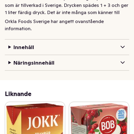
som är tillverkad i Sverige. Drycken spädes 1 + 3 och ger 
1 liter färdig dryck. Det är inte många som känner till 
historien om JOKK®. Den börjar med en påhittig 
Orkla Foods Sverige har angett ovanstående
norrländsk landshövding som ville ta vara på det 
information.
vildmarken hade att erbjuda och redan 1972 lanserades 
den första bärdrycken. Läs mer om vad JOKK® betyder 
Innehåll
och hitta massa spännande recept på jokk.se
Näringsinnehåll
Liknande