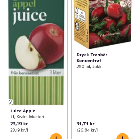
Dryck Tranbär
Koncentrat
250 ml, Jokk
Juice Äpple
1 l, Kiviks Musteri
23,19 kr
31,71 kr
23,19 kr /l
126,84 kr /l