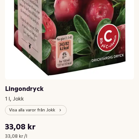
Lingondryck
1 l, Jokk
Visa alla varor från Jokk
Styckpris: 33,08 kr /l
33,08 kr
Nuvarande pris är: 33,08 kr
33,08 kr /l