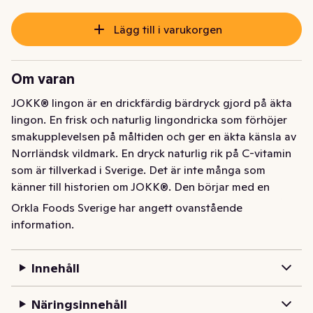
Lägg till i varukorgen
Om varan
JOKK® lingon är en drickfärdig bärdryck gjord på äkta 
lingon. En frisk och naturlig lingondricka som förhöjer 
smakupplevelsen på måltiden och ger en äkta känsla av 
Norrländsk vildmark. En dryck naturlig rik på C-vitamin 
som är tillverkad i Sverige. Det är inte många som 
känner till historien om JOKK®. Den börjar med en 
påhittig norrländsk landshövding som ville ta vara på 
Orkla Foods Sverige har angett ovanstående
det vildmarken hade att erbjuda och redan 1972 
information.
lanserades den första bärdrycken. Läs mer om vad 
JOKK® betyder och hitta massa spännande recept på 
Innehåll
jokk.se
JOKK® Lingon är en drickfärdig bärdryck gjord på äkta 
Näringsinnehåll
lingon. En frisk och naturlig lingondricka som förhöjer 