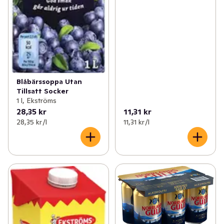
Blåbärssoppa Utan
Tillsatt Socker
1 l, Ekströms
28,35 kr
11,31 kr
28,35 kr /l
11,31 kr /l