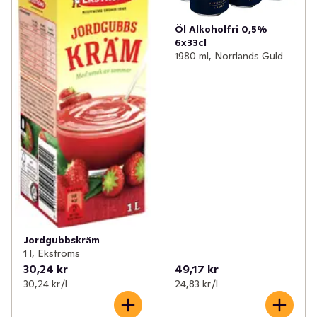
Öl Alkoholfri 0,5%
6x33cl
1980 ml, Norrlands Guld
Jordgubbskräm
1 l, Ekströms
30,24 kr
49,17 kr
30,24 kr /l
24,83 kr /l