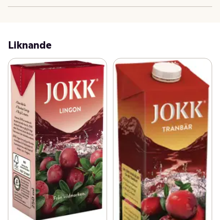
smakupplevelsen på måltiden och ger en äkta känsla av 
Norrländsk vildmark. En dryck naturlig rik på C-vitamin 
som är tillverkad i Sverige.

Liknande
Det är inte många som känner till historien om JOKK®. 
Den börjar med en påhittig norrländsk landshövding 
som ville ta vara på det vildmarken hade att erbjuda och 
redan 1972 lanserades den första bärdrycken. Läs mer 
om vad JOKK® betyder och hitta massa spännande 
recept på jokk.se