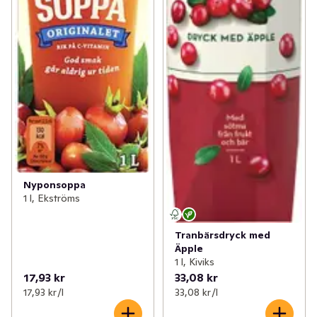
Nyponsoppa
1 l, Ekströms
Tranbärsdryck med
Äpple
1 l, Kiviks
17,93 kr
33,08 kr
17,93 kr /l
33,08 kr /l