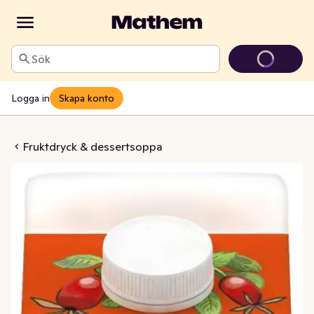
Sök
Logga in
Skapa konto
ponsoppa
Fruktdryck & dessertsoppa