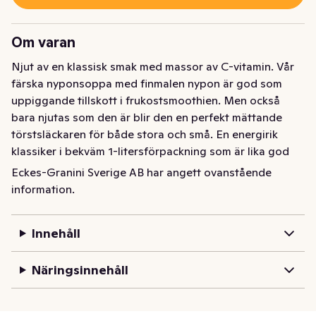
Om varan
Njut av en klassisk smak med massor av C-vitamin. Vår 
färska nyponsoppa med finmalen nypon är god som 
uppiggande tillskott i frukostsmoothien. Men också 
bara njutas som den är blir den en perfekt mättande 
törstsläckaren för både stora och små. En energirik 
klassiker i bekväm 1-litersförpackning som är lika god 
varm som kall.
Eckes-Granini Sverige AB har angett ovanstående
information.
Njut av en klassisk smak med massor av C-vitamin. Vår 
färska nyponsoppa med finmalen nypon är god som 
uppiggande tillskott i frukostsmoothien. Men också 
Innehåll
bara njutas som den är blir den en perfekt mättande 
törstsläckaren för både stora och små. En energirik 
Näringsinnehåll
klassiker i bekväm 1-litersförpackning som är lika god 
varm som kall.