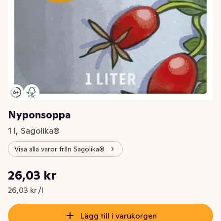
Nyponsoppa
1 l, Sagolika®
Visa alla varor från Sagolika®
Styckpris: 26,03 kr /l
26,03 kr
Nuvarande pris är: 26,03 kr
26,03 kr /l
Lägg till i varukorgen