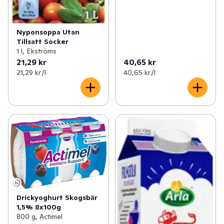
Nyponsoppa Utan
Tillsatt Socker
1 l, Ekströms
21,29 kr
40,65 kr
21,29 kr /l
40,65 kr /l
Drickyoghurt Skogsbär
1,5% 8x100g
800 g, Actimel