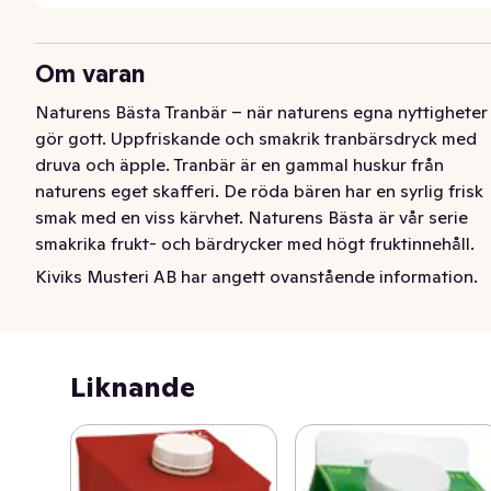
Om varan
Naturens Bästa Tranbär – när naturens egna nyttigheter 
gör gott. Uppfriskande och smakrik tranbärsdryck med 
druva och äpple. Tranbär är en gammal huskur från 
naturens eget skafferi. De röda bären har en syrlig frisk 
smak med en viss kärvhet. Naturens Bästa är vår serie 
smakrika frukt- och bärdrycker med högt fruktinnehåll. 
All sötma kommer från frukt och bär. 

Kiviks Musteri AB har angett ovanstående information.
Innehåller: 40% frukt och bär.
Kiviks Tranbärsdryck - frisk smak med nyttigheter från 
naturen. Uppfriskande och smakrik tranbärsdryck med 
Liknande
äpple. De röda tranbären har en frisk syra och naturligt 
innehåll av antioxidanter och C-vitamin. Kiviks 
Tranbärsdryck har ett högt fruktinnehåll. All sötma 
kommer från frukt och bär – utan tillsatt socker från 
sockerbeta eller sockerrör.