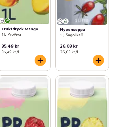
Fruktdryck Mango
Nyponsoppa
1 l, ProViva
1 l, Sagolika®
35,49 kr
26,03 kr
35,49 kr /l
26,03 kr /l