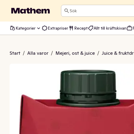
Sök
Kategorier
Extrapriser
Recept
Allt till kräftskivan
sdryck med Äpple
Start
/
Alla varor
/
Mejeri, ost & juice
/
Juice & fruktd