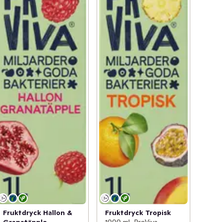
Fruktdryck Hallon &
Fruktdryck Tropisk
Granatäpple
1000 ml, ProViva