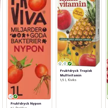
Fruktdryck Tropisk
Multivitamin
1,5 l, Kiviks
Fruktdryck Nypon
1 l, ProViva