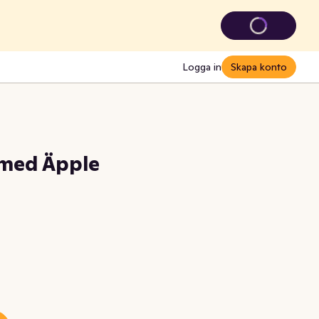
Logga in
Skapa konto
 med Äpple