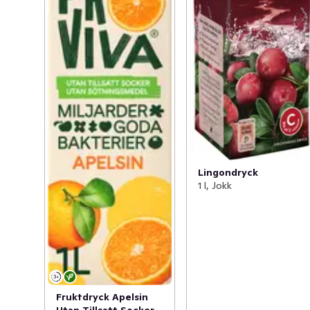
Lingondryck
1 l, Jokk
Fruktdryck Apelsin
Utan Tillsatt Socker