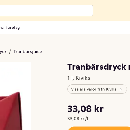
För företag
ryck
/
Tranbärsjuice
Tranbärsdryck
1 l, Kiviks
Visa alla varor från Kiviks
Styckpris: 33,08 kr /l
33,08 kr
Nuvarande pris är: 33,08 kr
33,08 kr /l