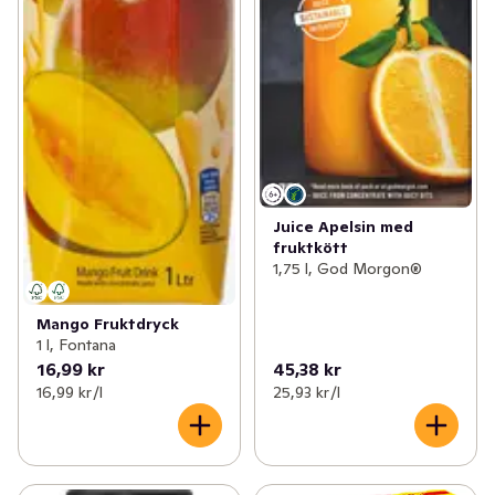
Juice Apelsin med
fruktkött
1,75 l, God Morgon®
Mango Fruktdryck
1 l, Fontana
16,99 kr
45,38 kr
16,99 kr /l
25,93 kr /l