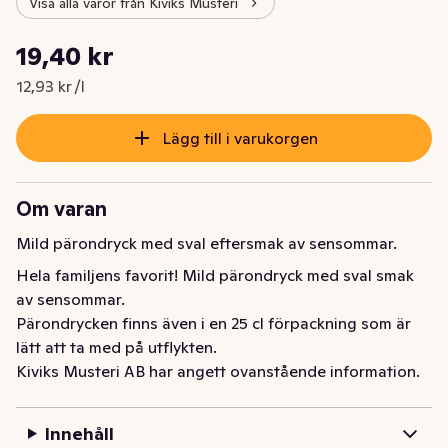
Visa alla varor från Kiviks Musteri
Styckpris: 12,93 kr /l
19,40 kr
Nuvarande pris är: 19,40 kr
12,93 kr /l
Lägg till i varukorgen
Om varan
Mild pärondryck med sval eftersmak av sensommar.
Hela familjens favorit! Mild pärondryck med sval smak 
av sensommar.

Pärondrycken finns även i en 25 cl förpackning som är 
lätt att ta med på utflykten.
Kiviks Musteri AB har angett ovanstående information.
Innehåll