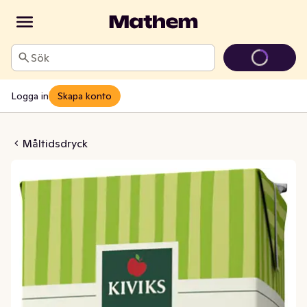
Sök
Logga in
Skapa konto
dryck Päron
Måltidsdryck