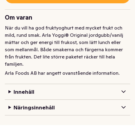
Om varan
När du vill ha god fruktyoghurt med mycket frukt och 
mild, rund smak. Arla Yoggi® Original jordgubb/vanilj 
mättar och ger energi till frukost, som lätt lunch eller 
som mellanmål. Både smakerna och färgerna kommer 
från frukten. Det lite större paketet räcker till hela 
familjen.
Arla Foods AB har angett ovanstående information.
När du vill ha god fruktyoghurt med mycket frukt och 
mild, rund smak. Arla Yoggi® Original jordgubb/vanilj 
mättar och ger energi till frukost, som lätt lunch eller 
Innehåll
som mellanmål. Både smakerna och färgerna kommer 
från frukten. Det lite större paketet räcker till hela 
Näringsinnehåll
familjen.