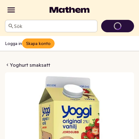
Sök
Logga in
Skapa konto
Vanilj & Jordgubb
Yoghurt smaksatt