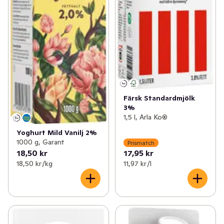
Färsk Standardmjölk
3%
1,5 l, Arla Ko®
Yoghurt Mild Vanilj 2%
1000 g, Garant
Prismatch
18,50 kr
17,95 kr
18,50 kr /kg
11,97 kr /l