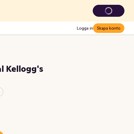
Logga in
Skapa konto
l Kellogg's