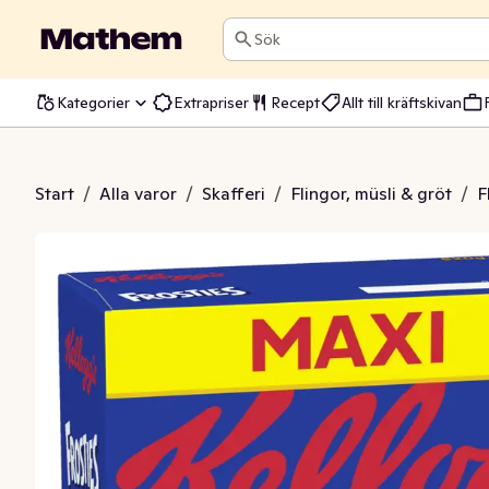
Sök
Kategorier
Extrapriser
Recept
Allt till kräftskivan
Original Kellogg's
Start
/
Alla varor
/
Skafferi
/
Flingor, müsli & gröt
/
F