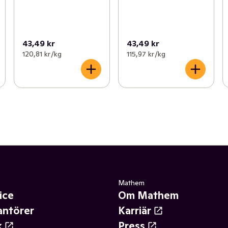
43,49 kr
43,49 kr
120,81 kr /kg
115,97 kr /kg
Mathem
ice
Om Mathem
antörer
Karriär
k
Press