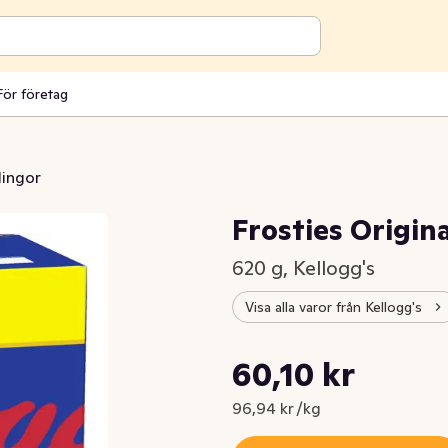
För företag
lingor
Frosties Origina
620 g, Kellogg's
Visa alla varor från Kellogg's
Styckpris: 96,94 kr /kg
60,10 kr
Nuvarande pris är: 60,10 kr
96,94 kr /kg