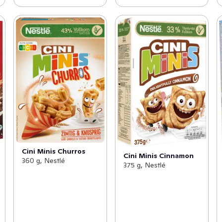
Cini Minis Churros
Cini Minis Cinnamon
360 g, Nestlé
375 g, Nestlé