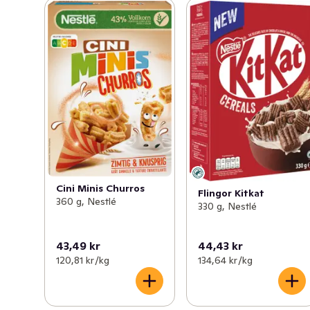
Cini Minis Churros
Flingor Kitkat
360 g, Nestlé
330 g, Nestlé
43,49 kr
44,43 kr
120,81 kr /kg
134,64 kr /kg