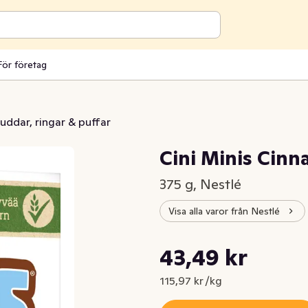
För företag
uddar, ringar & puffar
Cini Minis Cin
375 g, Nestlé
Visa alla varor från Nestlé
Styckpris: 115,97 kr /kg
43,49 kr
Nuvarande pris är: 43,49 kr
115,97 kr /kg