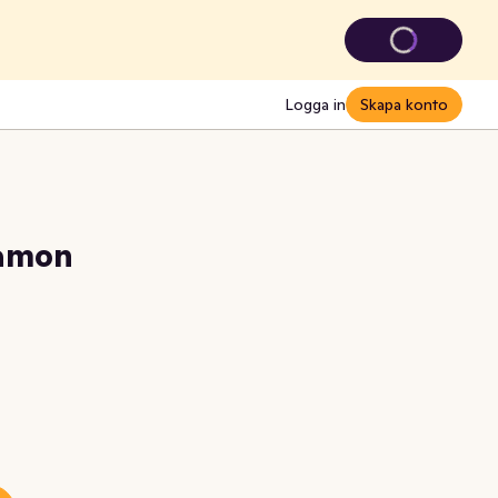
Logga in
Skapa konto
namon