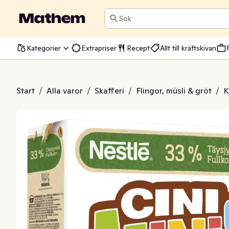
Sök
Kategorier
Extrapriser
Recept
Allt till kräftskivan
Minis Cinnamon
Start
/
Alla varor
/
Skafferi
/
Flingor, müsli & gröt
/
K