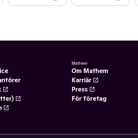
Mathem
ice
Om Mathem
antörer
Karriär
k
Press
tter)
För företag
m