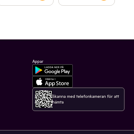
Appar
Skanna med telefonkameran för att
hämta