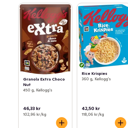
Rice Krispies
360 g, Kellogg's
Granola Extra Choco
Nut
450 g, Kellogg's
46,33 kr
42,50 kr
102,96 kr /kg
118,06 kr /kg