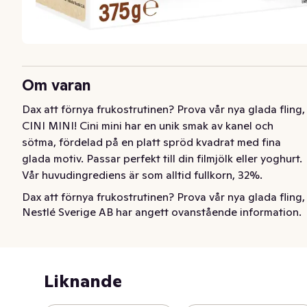
Om varan
Dax att förnya frukostrutinen? Prova vår nya glada fling, 
CINI MINI! Cini mini har en unik smak av kanel och 
sötma, fördelad på en platt spröd kvadrat med fina 
glada motiv. Passar perfekt till din filmjölk eller yoghurt. 
Vår huvudingrediens är som alltid fullkorn, 32%.
Dax att förnya frukostrutinen? Prova vår nya glada fling, 
Nestlé Sverige AB har angett ovanstående information.
CINI MINI! Cini mini har en unik smak av kanel och 
sötma, fördelad på en platt spröd kvadrat med fina 
glada motiv. Passar perfekt till din filmjölk eller yoghurt. 
Vår huvudingrediens är som alltid fullkorn, 32%.
Liknande