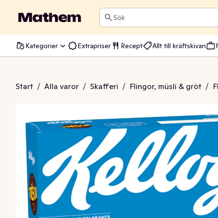
Sök
Kategorier
Extrapriser
Recept
Allt till kräftskivan
or Milk Choco
Start
/
Alla varor
/
Skafferi
/
Flingor, müsli & gröt
/
F