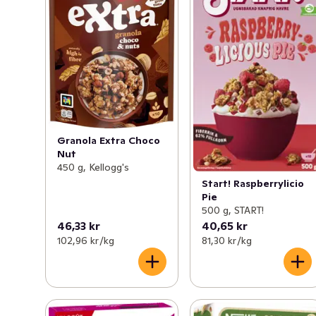
Granola Extra Choco
Nut
450 g, Kellogg's
Start! Raspberrylicio
Pie
500 g, START!
46,33 kr
40,65 kr
102,96 kr /kg
81,30 kr /kg