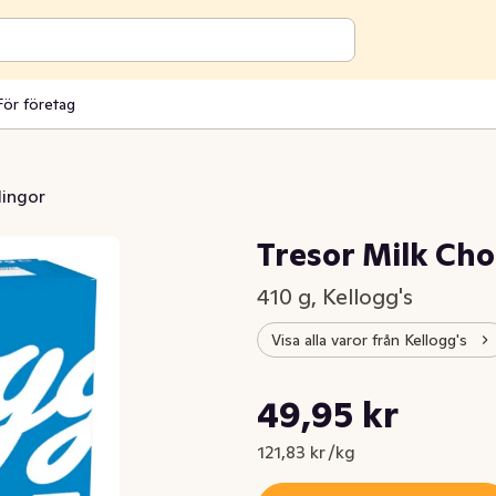
För företag
lingor
Tresor Milk Ch
410 g, Kellogg's
Visa alla varor från Kellogg's
Styckpris: 121,83 kr /kg
49,95 kr
Nuvarande pris är: 49,95 kr
121,83 kr /kg