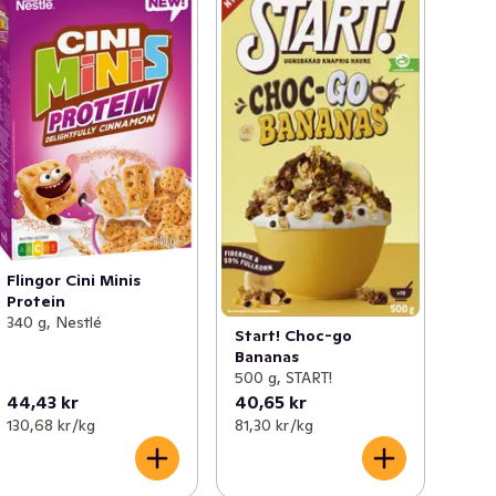
Flingor Cini Minis
Protein
340 g, Nestlé
Start! Choc-go
Bananas
500 g, START!
44,43 kr
40,65 kr
130,68 kr /kg
81,30 kr /kg