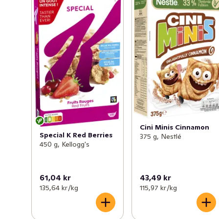
Cini Minis Cinnamon
Special K Red Berries
375 g, Nestlé
450 g, Kellogg's
61,04 kr
43,49 kr
135,64 kr /kg
115,97 kr /kg