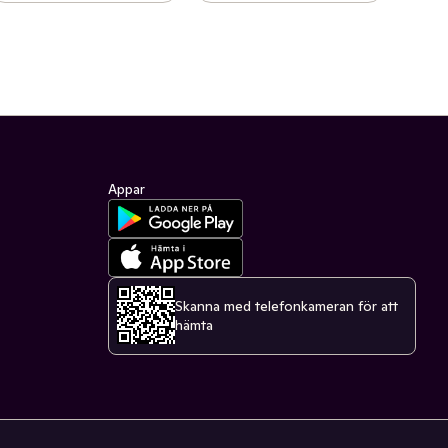
Appar
Skanna med telefonkameran för att
hämta