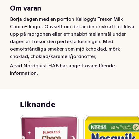
Om varan
Börja dagen med en portion Kellogg’s Tresor Milk 
Choco-flingor. Oavsett om det är din drivkraft att kliva 
upp på morgonen eller ett snabbt mellanmål under 
dagen är Tresor den perfekta lösningen. Med 
oemotståndliga smaker som mjölkchoklad, mörk 
choklad, choklad/karamell/jordnötter, 
choklad/hasselnöt och blandade chokladsmaker har 
Arvid Nordquist HAB har angett ovanstående
Kellogg's Tresor en smak för alla. Kellogg’s Tresor är inte 
information.
bara utsökta utan även en källa till B-vitaminer och järn. 
Med oemotståndlig choklad i mitten träffar varje bit 
verkligen mitt i prick.
Liknande
Börja dagen med en portion Kellogg’s Tresor Milk 
Choco-flingor. Oavsett om det är din drivkraft att kliva 
upp på morgonen eller ett snabbt mellanmål under 
dagen är Tresor den perfekta lösningen. Med 
oemotståndliga smaker som mjölkchoklad, mörk 