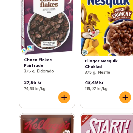
choklad, choklad/karamell/jordnötter, 
choklad/hasselnöt och blandade chokladsmaker har 
Kellogg's Tresor en smak för alla. Kellogg’s Tresor är inte 
bara utsökta utan även en källa till B-vitaminer och järn. 
Med oemotståndlig choklad i mitten träffar varje bit 
verkligen mitt i prick.
Choco Flakes
Flingor Nesquik
Fairtrade
Choklad
375 g, Eldorado
375 g, Nestlé
27,95 kr
43,49 kr
74,53 kr /kg
115,97 kr /kg