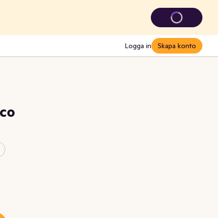
Logga in
Skapa konto
oco