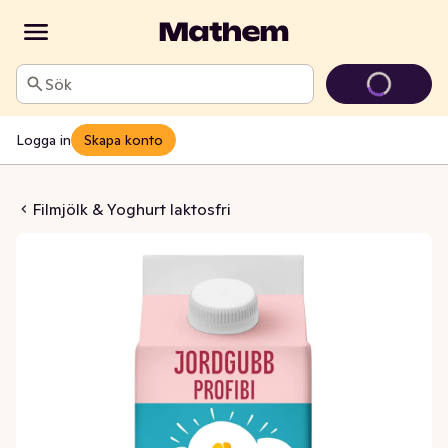
Sök
Logga in
Skapa konto
jölk Jordgubb Laktosfri 2.2%
Filmjölk & Yoghurt laktosfri