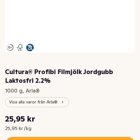
Cultura® Profibi Filmjölk Jordgubb
Laktosfri 2.2%
1000 g, Arla®
Visa alla varor från Arla®
Styckpris: 25,95 kr /kg
25,95 kr
Nuvarande pris är: 25,95 kr
25,95 kr /kg