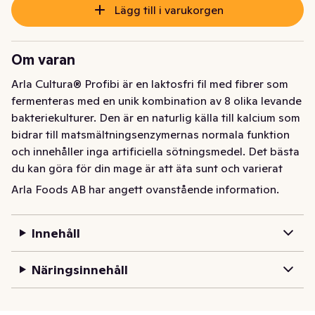
Lägg till i varukorgen
Om varan
Arla Cultura® Profibi är en laktosfri fil med fibrer som 
fermenteras med en unik kombination av 8 olika levande 
bakteriekulturer. Den är en naturlig källa till kalcium som 
bidrar till matsmältningsenzymernas normala funktion 
och innehåller inga artificiella sötningsmedel. Det bästa 
du kan göra för din mage är att äta sunt och varierat 
samt ha en hälsosam livsstil.  

Arla Foods AB har angett ovanstående information.
Den milda smaken och krämiga konsistensen gör att 
Innehåll
produkten passar perfekt för olika tillfällen under 
dagen, precis som den är eller toppad med bär och 
Näringsinnehåll
nötter.