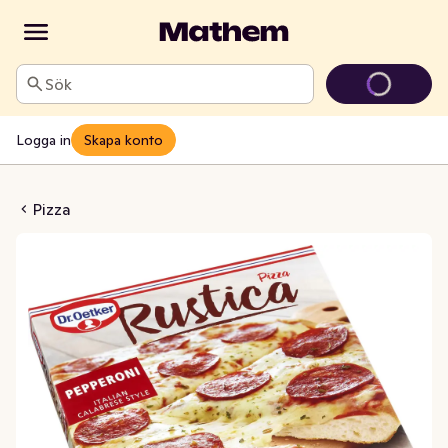
Sök
Logga in
Skapa konto
ca Pepperoni Fryst
Pizza