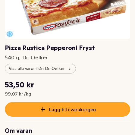
Pizza Rustica Pepperoni Fryst
540 g, Dr. Oetker
Visa alla varor från Dr. Oetker
Styckpris: 99,07 kr /kg
53,50 kr
Nuvarande pris är: 53,50 kr
99,07 kr /kg
Lägg till i varukorgen
Om varan