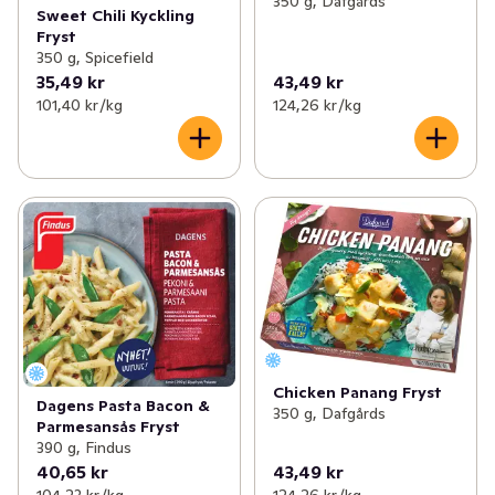
350 g, Dafgårds
Sweet Chili Kyckling
Fryst
350 g, Spicefield
35,49 kr
43,49 kr
101,40 kr /kg
124,26 kr /kg
Chicken Panang Fryst
Dagens Pasta Bacon &
350 g, Dafgårds
Parmesansås Fryst
390 g, Findus
40,65 kr
43,49 kr
104,23 kr /kg
124,26 kr /kg