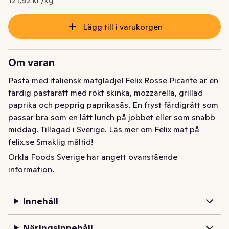
121,92 kr /kg
Lägg till i varukorgen
Om varan
Pasta med italiensk matglädje! Felix Rosse Picante är en 
färdig pastarätt med rökt skinka, mozzarella, grillad 
paprika och pepprig paprikasås. En fryst färdigrätt som 
passar bra som en lätt lunch på jobbet eller som snabb 
middag. Tillagad i Sverige. Läs mer om Felix mat på 
felix.se Smaklig måltid!
Orkla Foods Sverige har angett ovanstående
Pasta med italiensk matglädje! 

information.
Felix Rosse Picante är en färdig pastarätt med rökt 
skinka, mozzarella, grillad paprika och pepprig 
Innehåll
paprikasås. En fryst färdigrätt som passar bra som en 
lätt lunch på jobbet eller som snabb middag.

Näringsinnehåll