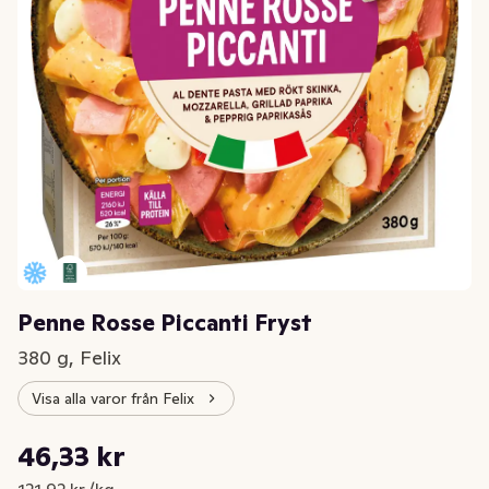
Penne Rosse Piccanti Fryst
380 g, Felix
Visa alla varor från Felix
Styckpris: 121,92 kr /kg
46,33 kr
Nuvarande pris är: 46,33 kr