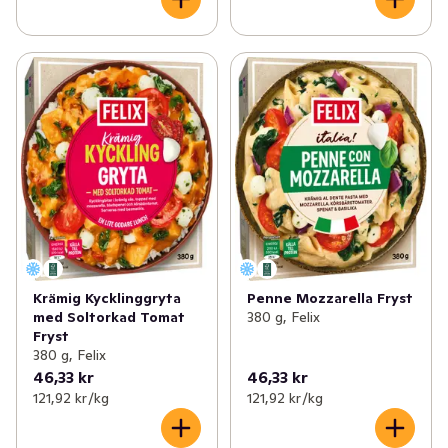
Krämig Kycklinggryta
Penne Mozzarella Fryst
med Soltorkad Tomat
380 g, Felix
Fryst
380 g, Felix
46,33 kr
46,33 kr
121,92 kr /kg
121,92 kr /kg