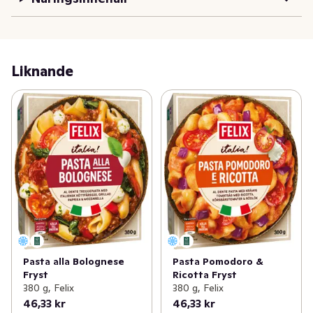
Tillagad i Sverige. Läs mer om Felix mat på felix.se

Smaklig måltid!
Liknande
Pasta alla Bolognese
Pasta Pomodoro &
Fryst
Ricotta Fryst
380 g, Felix
380 g, Felix
46,33 kr
46,33 kr