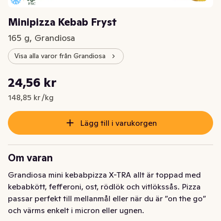
Minipizza Kebab Fryst
165 g, Grandiosa
Visa alla varor från Grandiosa
Styckpris: 148,85 kr /kg
24,56 kr
Nuvarande pris är: 24,56 kr
148,85 kr /kg
Lägg till i varukorgen
Om varan
Grandiosa mini kebabpizza X-TRA allt är toppad med 
kebabkött, fefferoni, ost, rödlök och vitlökssås. Pizza 
passar perfekt till mellanmål eller när du är ”on the go” 
och värms enkelt i micron eller ugnen. 
