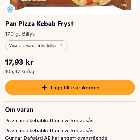
Pan Pizza Kebab Fryst
170 g, Billys
Visa alla varor från Billys
Styckpris: 105,47 kr /kg
17,93 kr
Nuvarande pris är: 17,93 kr
105,47 kr /kg
Lägg till i varukorgen
Om varan
Pizza med kebabkött och vit kebabsås.
Pizza med kebabkött och vit kebabsås.
Gunnar Dafgård AB har angett ovanstående