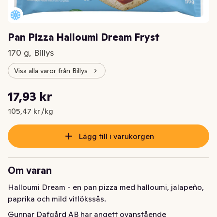
Pan Pizza Halloumi Dream Fryst
170 g, Billys
Visa alla varor från Billys
Styckpris: 105,47 kr /kg
17,93 kr
Nuvarande pris är: 17,93 kr
105,47 kr /kg
Lägg till i varukorgen
Om varan
Halloumi Dream - en pan pizza med halloumi, jalapeño, 
paprika och mild vitlökssås.
Gunnar Dafgård AB har angett ovanstående