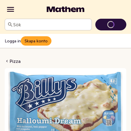
Sök
Logga in
Skapa konto
lloumi Dream Fryst
Pizza