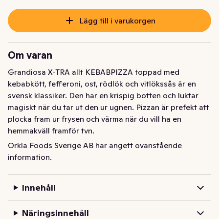
Lägg till i varukorgen
Om varan
Grandiosa X-TRA allt KEBABPIZZA toppad med 
kebabkött, fefferoni, ost, rödlök och vitlökssås är en 
svensk klassiker. Den har en krispig botten och luktar 
magiskt när du tar ut den ur ugnen. Pizzan är prefekt att 
plocka fram ur frysen och värma när du vill ha en 
hemmakväll framför tvn.

Orkla Foods Sverige AB har angett ovanstående
Grandiosa bakade sin första pizza redan på 70-talet 
information.
och har blivit en vardagshjälte hemma i frysen. 
Fryspizzorna finns i flera storlekar och passar lika bra 
Innehåll
som mellanmål, middag eller om du bara är sugen. Alla 
pizzorna från Grandiosa är stenugnsbakade och 
Näringsinnehåll
gräddade i Sveriges största pizzeria i Vansbro.