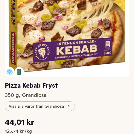
Pizza Kebab Fryst
350 g, Grandiosa
Visa alla varor från Grandiosa
Styckpris: 125,74 kr /kg
44,01 kr
Nuvarande pris är: 44,01 kr
125,74 kr /kg