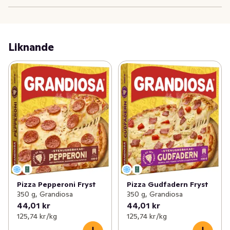
Grandiosa är hela Sveriges Hempizza! Det här är Kebab 
med mycket av det goda och som garanterat stillar din 
pizzacraving! Rikligt toppad med mustig tomatsås, ost, 
Liknande
feferoni, smakrik kebab och kebabsås. Stenugnsbakad i 
Sverige för att ge varje tugga ett riktigt saftigt och 
krispigt pizzabite!
Pizza Pepperoni Fryst
Pizza Gudfadern Fryst
350 g, Grandiosa
350 g, Grandiosa
44,01 kr
44,01 kr
125,74 kr /kg
125,74 kr /kg