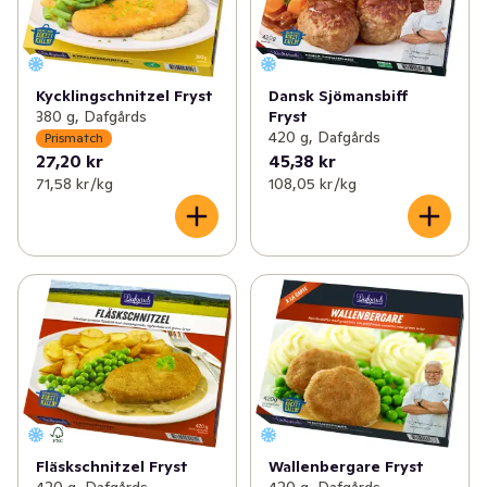
Kycklingschnitzel Fryst
Dansk Sjömansbiff
380 g, Dafgårds
Fryst
420 g, Dafgårds
Prismatch
27,20 kr
45,38 kr
71,58 kr /kg
108,05 kr /kg
Fläskschnitzel Fryst
Wallenbergare Fryst
420 g, Dafgårds
420 g, Dafgårds