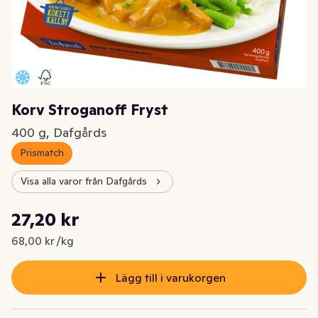
Korv Stroganoff Fryst
400 g, Dafgårds
Prismatch
Visa alla varor från Dafgårds
Styckpris: 68,00 kr /kg
27,20 kr
Nuvarande pris är: 27,20 kr
68,00 kr /kg
Lägg till i varukorgen