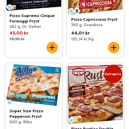
Pizza Suprema Cinque
Pizza Capricciosa Fryst
Formaggi Fryst
350 g, Grandiosa
492 g, Dr. Oetker
45,00 kr
44,01 kr
59,95 kr
125,74 kr /kg
Extrapris
Super Size Pizza
Pepperoni Fryst
660 g, Billys
Pizza Rustica Double