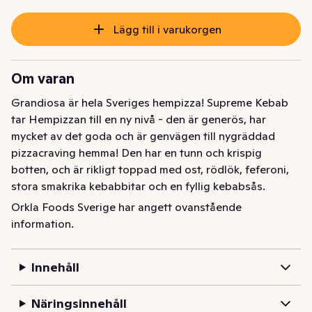
Lägg till i varukorgen
Om varan
Grandiosa är hela Sveriges hempizza! Supreme Kebab 
tar Hempizzan till en ny nivå - den är generös, har 
mycket av det goda och är genvägen till nygräddad 
pizzacraving hemma! Den har en tunn och krispig 
botten, och är rikligt toppad med ost, rödlök, feferoni, 
stora smakrika kebabbitar och en fyllig kebabsås. 
Stenugnsbakad i Sverige. Alltid nygräddad. Stor 
Orkla Foods Sverige har angett ovanstående
njutning i varje tugga!
information.
Innehåll
Näringsinnehåll