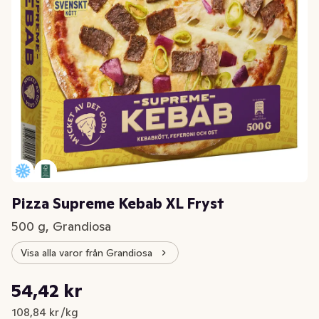
Pizza Supreme Kebab XL Fryst
500 g, Grandiosa
Visa alla varor från Grandiosa
Styckpris: 108,84 kr /kg
54,42 kr
Nuvarande pris är: 54,42 kr
108,84 kr /kg