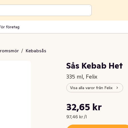
För företag
aromsmör
/
Kebabsås
Sås Kebab Het
335 ml, Felix
Visa alla varor från Felix
Styckpris: 97,46 kr /l
32,65 kr
Nuvarande pris är: 32,65 kr
97,46 kr /l