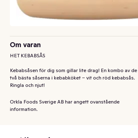
Om varan
HET KEBABSÅS

Kebabsåsen för dig som gillar lite drag! En kombo av de 
två bästa såserna i kebabköket – vit och röd kebabsås. 
Ringla och njut!

Såsen tillagas i vår egen lilla såsfabrik i byn Fågelmara i 
Orkla Foods Sverige AB har angett ovanstående
Blekinge. Självklart utan konstgjorda aromer, färgämnen 
information.
eller konserveringsmedel. Det är vi stolta över!