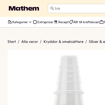
Sök
Kategorier
Extrapriser
Recept
Allt till kräftskivan
s Kebab Het
Start
/
Alla varor
/
Kryddor & smaksättare
/
Såser & 