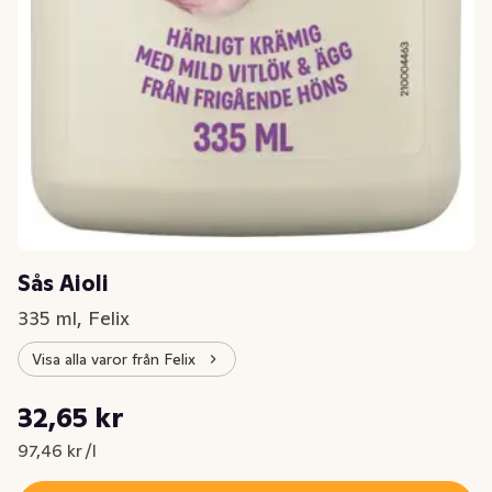
Sås Aioli
335 ml, Felix
Visa alla varor från Felix
Styckpris: 97,46 kr /l
32,65 kr
Nuvarande pris är: 32,65 kr
97,46 kr /l