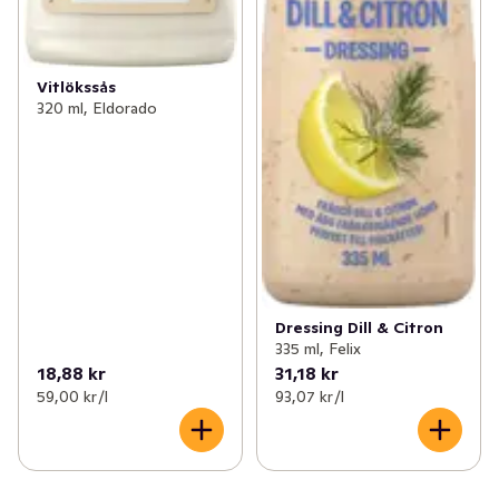
Vitlökssås
320 ml, Eldorado
Dressing Dill & Citron
335 ml, Felix
18,88 kr
31,18 kr
59,00 kr /l
93,07 kr /l