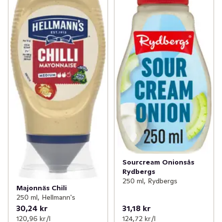
Sourcream Onionsås
Rydbergs
250 ml, Rydbergs
Majonnäs Chili
250 ml, Hellmann's
30,24 kr
31,18 kr
120,96 kr /l
124,72 kr /l