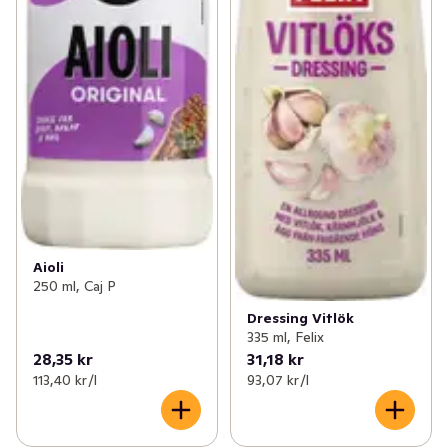
Aioli
250 ml, Caj P
Dressing Vitlök
335 ml, Felix
28,35 kr
31,18 kr
113,40 kr /l
93,07 kr /l