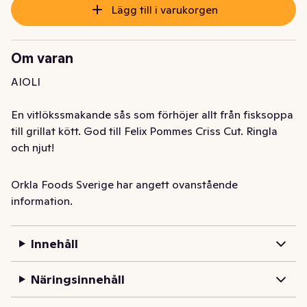
Lägg till i varukorgen
Om varan
AIOLI

En vitlökssmakande sås som förhöjer allt från fisksoppa 
till grillat kött. God till Felix Pommes Criss Cut. Ringla 
och njut!

Såsen tillagas i vår egen lilla såsfabrik i byn Fågelmara i 
Orkla Foods Sverige har angett ovanstående
Blekinge. Självklart utan konstgjorda aromer, färgämnen 
information.
eller konserveringsmedel. Det är vi stolta över!
Innehåll
Näringsinnehåll