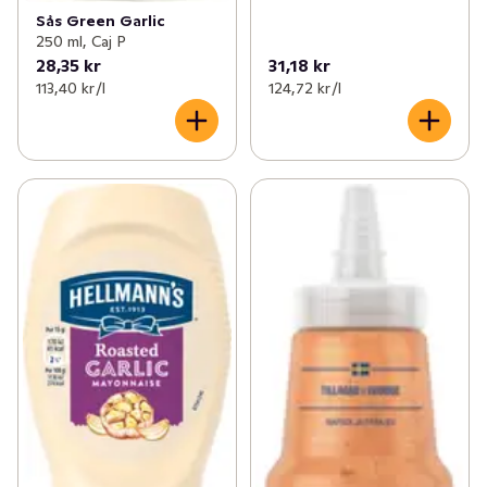
Sås Green Garlic
250 ml, Caj P
28,35 kr
31,18 kr
113,40 kr /l
124,72 kr /l