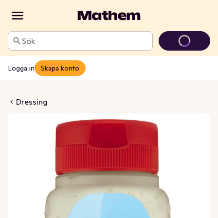
Sök
Logga in
Skapa konto
Onionsås Rydbergs
Dressing