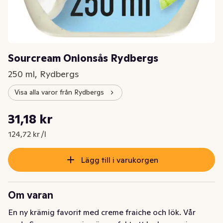
Sourcream Onionsås Rydbergs
250 ml, Rydbergs
Visa alla varor från Rydbergs
Styckpris: 124,72 kr /l
31,18 kr
Nuvarande pris är: 31,18 kr
124,72 kr /l
Lägg till i varukorgen
Om varan
En ny krämig favorit med creme fraiche och lök. Vår 