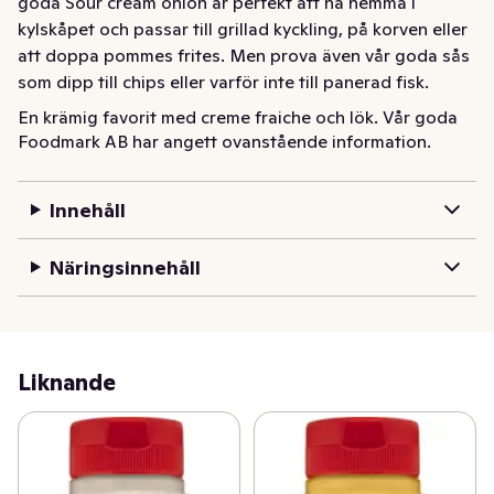
goda Sour cream onion är perfekt att ha hemma i 
kylskåpet och passar till grillad kyckling, på korven eller 
att doppa pommes frites. Men prova även vår goda sås 
som dipp till chips eller varför inte till panerad fisk.
En krämig favorit med creme fraiche och lök. Vår goda 
Foodmark AB har angett ovanstående information.
Sour cream onion är prefekt att ha hemma i kylskåpet 
och passar till grillad kyckling, på korven eller att doppa 
pommes frites. Men prova även vår goda sås som dipp 
Innehåll
till chips eller varför inte till panerad fisk.
Näringsinnehåll
Liknande