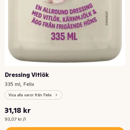
Dressing Vitlök
335 ml, Felix
Visa alla varor från Felix
Styckpris: 93,07 kr /l
31,18 kr
Nuvarande pris är: 31,18 kr
93,07 kr /l