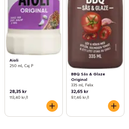
Aioli
250 ml, Caj P
BBQ Sås & Glaze
Original
335 ml, Felix
28,35 kr
32,65 kr
113,40 kr /l
97,46 kr /l