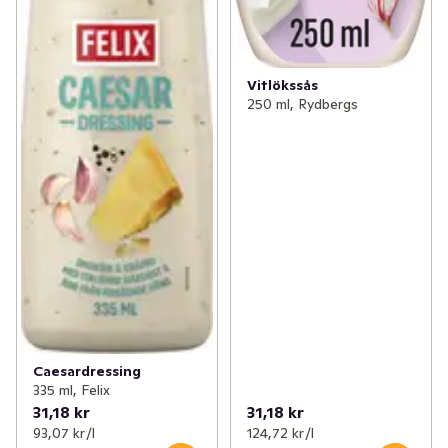
Vitlökssås
250 ml, Rydbergs
Caesardressing
335 ml, Felix
31,18 kr
31,18 kr
93,07 kr /l
124,72 kr /l