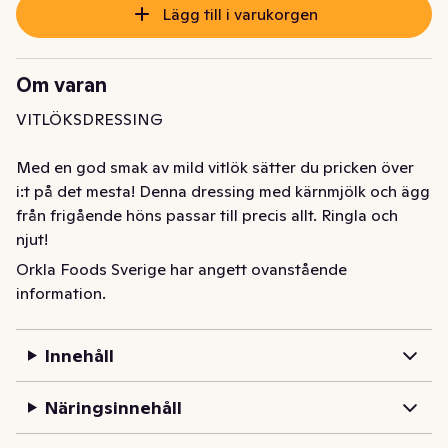
Lägg till i varukorgen
Om varan
VITLÖKSDRESSING

Med en god smak av mild vitlök sätter du pricken över 
i:t på det mesta! Denna dressing med kärnmjölk och ägg 
från frigående höns passar till precis allt. Ringla och 
njut!

Orkla Foods Sverige har angett ovanstående
Dressingen tillagas i vår egen lilla dressingfabrik i byn 
information.
Fågelmara i Blekinge. Självklart utan konstgjorda 
aromer, färgämnen eller konserveringsmedel. Det är vi 
Innehåll
stolta över!
Näringsinnehåll