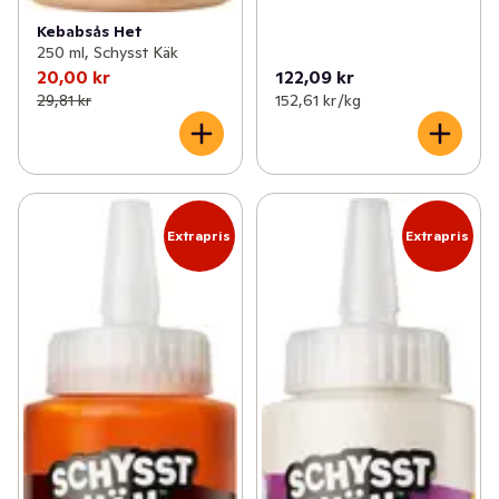
Kebabsås Het
250 ml, Schysst Käk
20,00 kr
122,09 kr
29,81 kr
152,61 kr /kg
Extrapris
Extrapris