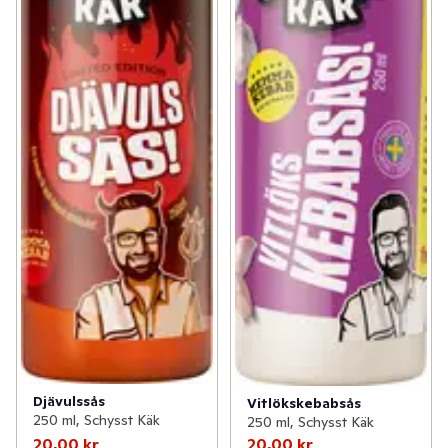
Djävulssås
Vitlökskebabsås
250 ml, Schysst Käk
250 ml, Schysst Käk
20,00 kr
20,00 kr