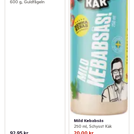
600 g, Guldfågeln
Mild Kebabsås
250 ml, Schysst Käk
92,95 kr
20,00 kr