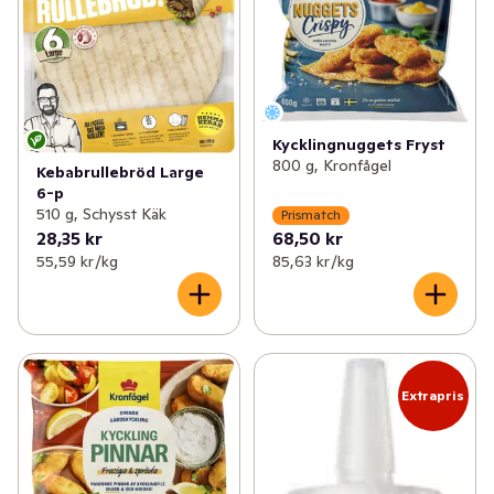
Kycklingnuggets Fryst
800 g, Kronfågel
Kebabrullebröd Large
6-p
510 g, Schysst Käk
Prismatch
28,35 kr
68,50 kr
55,59 kr /kg
85,63 kr /kg
Extrapris