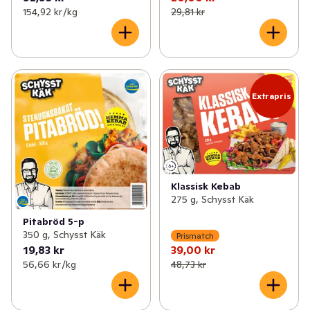
154,92 kr /kg
29,81 kr
Extrapris
Klassisk Kebab
275 g, Schysst Käk
Pitabröd 5-p
350 g, Schysst Käk
Prismatch
19,83 kr
39,00 kr
56,66 kr /kg
48,73 kr