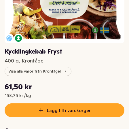
Kycklingkebab Fryst
400 g, Kronfågel
Visa alla varor från Kronfågel
Styckpris: 153,75 kr /kg
61,50 kr
Nuvarande pris är: 61,50 kr
153,75 kr /kg
Lägg till i varukorgen