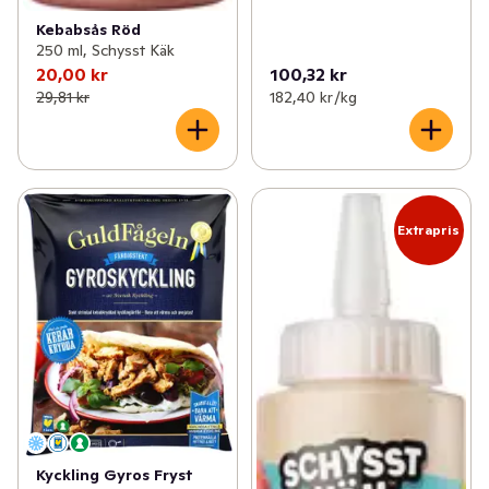
Kebabsås Röd
250 ml, Schysst Käk
20,00 kr
100,32 kr
29,81 kr
182,40 kr /kg
Extrapris
Kyckling Gyros Fryst