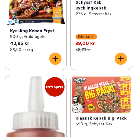
Schysst Käk
Kycklingkebab
275 g, Schysst käk
Kyckling Kebab Fryst
500 g, Guldfågeln
Prismatch
42,95 kr
39,00 kr
85,90 kr /kg
48,73 kr
Extrapris
Klassisk Kebab Big-Pack
550 g, Schysst Käk