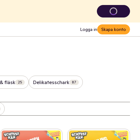
Logga in
Skapa konto
& fläsk
Delikatesschark
25
87