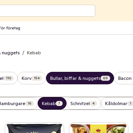
För företag
 & nuggets
/
Kebab
el
Korv
Bullar, biffar & nuggets
Bacon 
110
154
69
Hamburgare
Kebab
Schnitzel
Kåldolmar
16
7
4
1