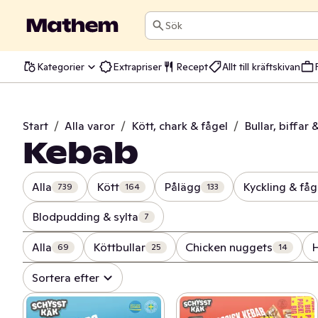
Sök
Kategorier
Extrapriser
Recept
Allt till kräftskivan
Start
/
Alla varor
/
Kött, chark & fågel
/
Bullar, biffar
Kebab
Alla
Kött
Pålägg
Kyckling & fåg
739
164
133
Blodpudding & sylta
7
Alla
Köttbullar
Chicken nuggets
69
25
14
Sortera efter