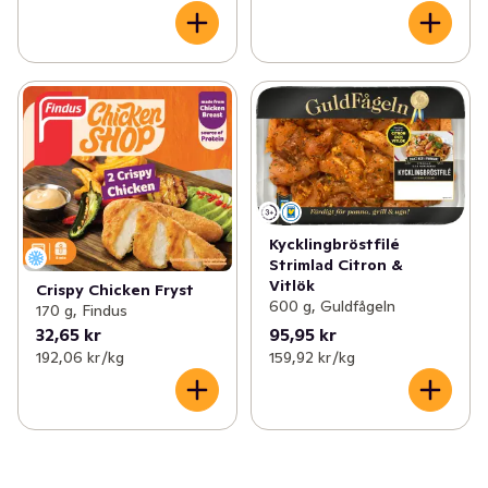
Kycklingbröstfilé
Strimlad Citron &
Vitlök
Crispy Chicken Fryst
600 g, Guldfågeln
170 g, Findus
32,65 kr
95,95 kr
192,06 kr /kg
159,92 kr /kg