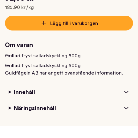
Nuvarande pris är: 92,95 kr
185,90 kr /kg
Lägg till i varukorgen
Om varan
Grillad fryst salladskyckling 500g
Grillad fryst salladskyckling 500g
Guldfågeln AB har angett ovanstående information.
Innehåll
Näringsinnehåll