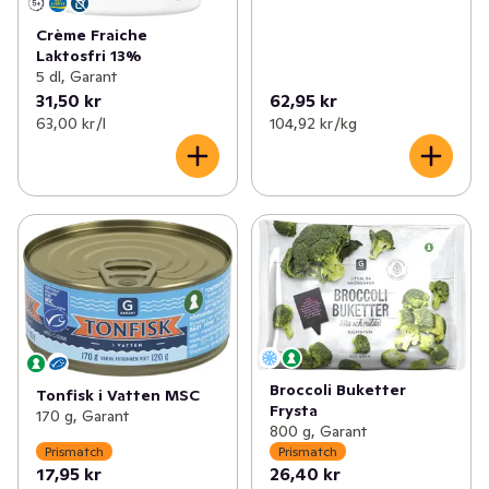
Crème Fraiche
Laktosfri 13%
5 dl, Garant
31,50 kr
62,95 kr
63,00 kr /l
104,92 kr /kg
Broccoli Buketter
Tonfisk i Vatten MSC
Frysta
170 g, Garant
800 g, Garant
Prismatch
Prismatch
17,95 kr
26,40 kr