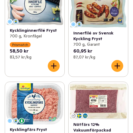
Kycklinginnerfilé Fryst
Innerfilé av Svensk
700 g, Kronfågel
Kyckling Fryst
700 g, Garant
Prismatch
58,50 kr
60,95 kr
83,57 kr /kg
87,07 kr /kg
Nötfärs 12%
Kycklingfärs Fryst
Vakuumförpackad