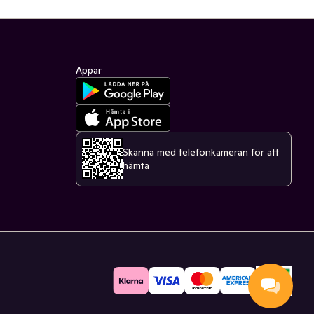
Appar
Skanna med telefonkameran för att
hämta