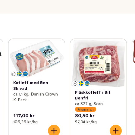
Kotlett med Ben
Skivad
Fläskkotlett i Bit
ca 1,1 kg, Danish Crown
Benfri
K-Pack
ca 827 g, Scan
Prismatch
117,00 kr
80,50 kr
106,36 kr /kg
97,34 kr /kg