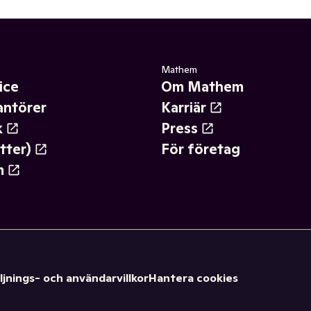
Mathem
ice
Om Mathem
antörer
Karriär
k
Press
tter)
För företag
m
ljnings- och användarvillkor
Hantera cookies