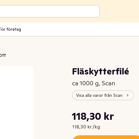
För företag
ött
Fläskytterfilé
ca 1000 g, Scan
Visa alla varor från Scan
Styckpris: 118,30 kr /kg
118,30 kr
Nuvarande pris är: 118,30 kr
118,30 kr /kg