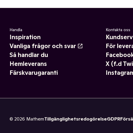
Handla
Kontakta oss
Inspiration
Kundserv
Vanliga frågor och svar
För lever
Så handlar du
Faceboo
Hemleverans
X (f.d Twi
Färskvarugaranti
Instagra
©
2026
Mathem
Tillgänglighetsredogörelse
GDPR
Försä