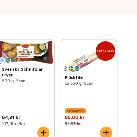
Extrapris
Svenska Schnitzlar
Fryst
Fläskfilé
600 g, Scan
ca 550 g, Scan
Prismatch
64,31 kr
85,00 kr
107,18 kr /kg
92,95 kr