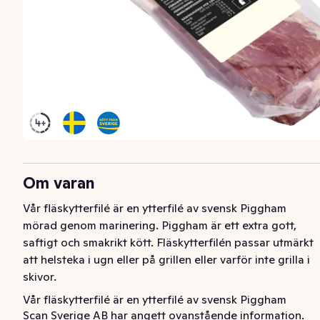
Om varan
Vår fläskytterfilé är en ytterfilé av svensk Piggham 
mörad genom marinering. Piggham är ett extra gott, 
saftigt och smakrikt kött. Fläskytterfilén passar utmärkt 
att helsteka i ugn eller på grillen eller varför inte grilla i 
skivor.
Vår fläskytterfilé är en ytterfilé av svensk Piggham 
Scan Sverige AB har angett ovanstående information.
mörad genom marinering. Piggham är ett extra gott, 