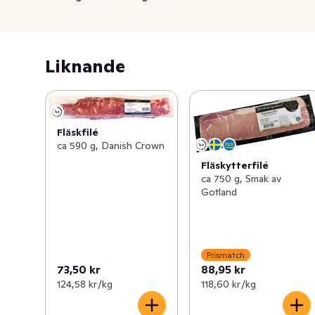
saftigt och smakrikt kött. Fläskytterfilén passar utmärkt 
att helsteka i ugn eller på grillen eller varför inte grilla i 
skivor.
Liknande
Fläskfilé
ca 590 g, Danish Crown
Fläskytterfilé
ca 750 g, Smak av
Gotland
Prismatch
73,50 kr
88,95 kr
124,58 kr /kg
118,60 kr /kg